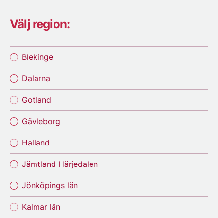
Välj region:
Blekinge
Dalarna
Gotland
Gävleborg
Halland
Jämtland Härjedalen
Jönköpings län
Kalmar län