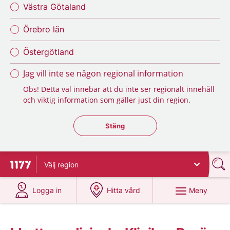
Västra Götaland
Örebro län
Östergötland
Jag vill inte se någon regional information
Obs! Detta val innebär att du inte ser regionalt innehåll
och viktig information som gäller just din region.
Stäng regionsväljaren
Stäng
Välj
region
Till startsidan för 1177
på 1177.se
på 1177.se
Meny
Logga in
Hitta vård