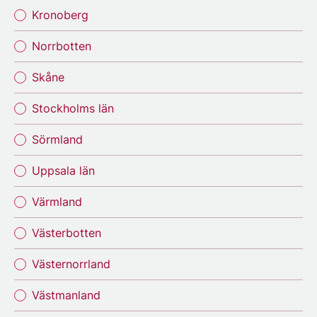
Kronoberg
Norrbotten
Skåne
Stockholms län
Sörmland
Uppsala län
Värmland
Västerbotten
Västernorrland
Västmanland