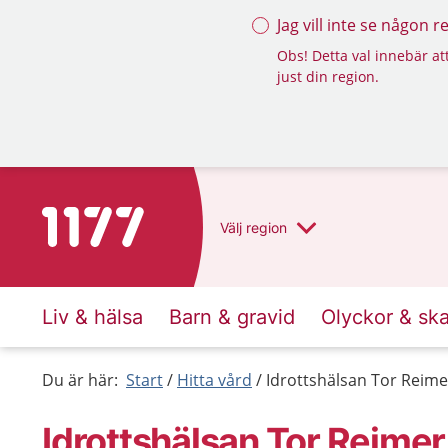
Jag vill inte se någon 
Obs! Detta val innebär att
just din region.
Till startsidan för 1177
Välj
region
Liv & hälsa
Barn & gravid
Olyckor & sk
Du är här:
Start
Hitta vård
Idrottshälsan Tor Reime
Idrottshälsan Tor Reimer