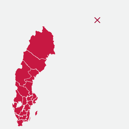
Stäng regionsvälj