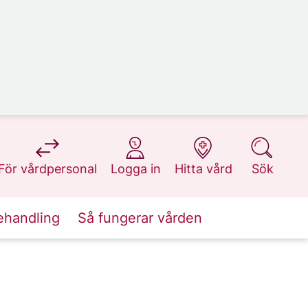
på 1177.se
på 1177.se
på 1177.se
på 1177.se
För vårdpersonal
Logga in
Hitta vård
Sök
ehandling
Så fungerar vården