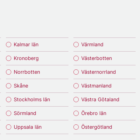
Kalmar län
Värmland
Kronoberg
Västerbotten
Norrbotten
Västernorrland
Skåne
Västmanland
Stockholms län
Västra Götaland
Sörmland
Örebro län
Uppsala län
Östergötland