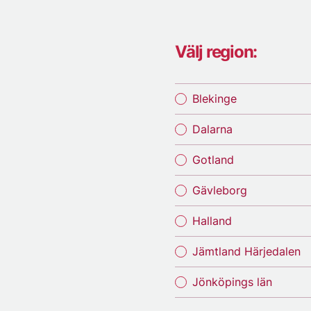
Välj region:
Blekinge
Dalarna
Gotland
Gävleborg
Halland
Jämtland Härjedalen
Jönköpings län