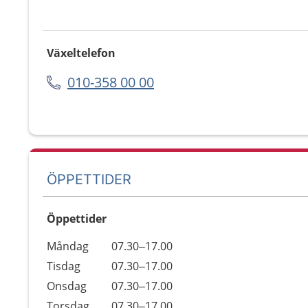
Växeltelefon
010-358 00 00
ÖPPETTIDER
Öppettider
Öppettider
Kommentarer
Måndag
07.30–17.00
Dag
Tisdag
07.30–17.00
Onsdag
07.30–17.00
Torsdag
07.30–17.00