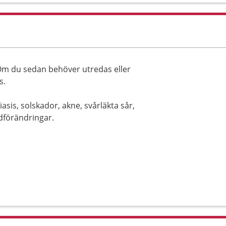
 Om du sedan behöver utredas eller
s.
asis, solskador, akne, svårläkta sår,
dförändringar.