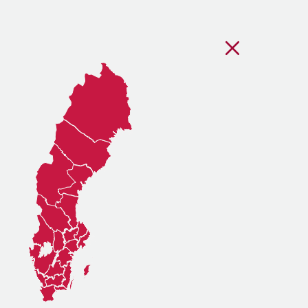
Stäng regionsvälj