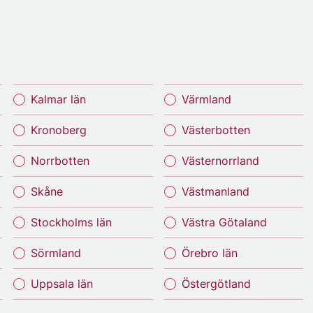
Kalmar län
Värmland
Kronoberg
Västerbotten
Norrbotten
Västernorrland
Skåne
Västmanland
Stockholms län
Västra Götaland
Sörmland
Örebro län
Uppsala län
Östergötland