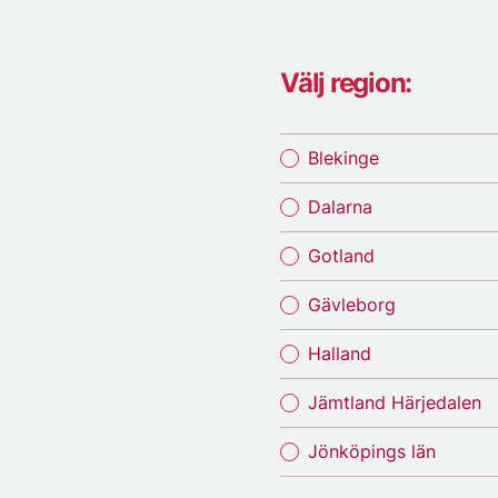
Välj region:
Blekinge
Dalarna
Gotland
Gävleborg
Halland
Jämtland Härjedalen
Jönköpings län