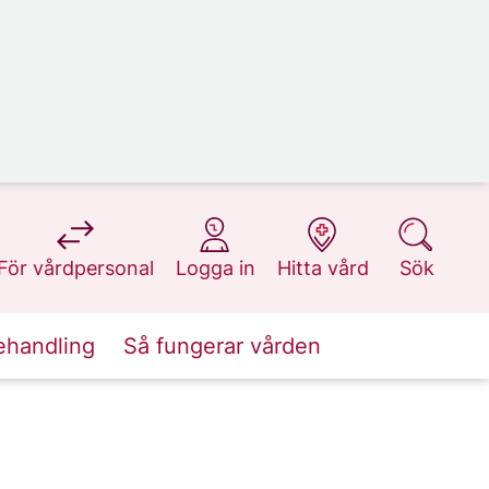
på 1177.se
på 1177.se
på 1177.se
på 1177.se
För vårdpersonal
Logga in
Hitta vård
Sök
ehandling
Så fungerar vården