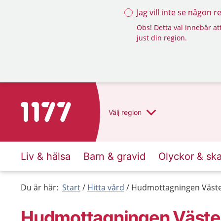
Jag vill inte se någon 
Obs! Detta val innebär att
just din region.
Till startsidan för 1177
Välj
region
Liv & hälsa
Barn & gravid
Olyckor & sk
Du är här:
Start
Hitta vård
Hudmottagningen Väste
Hudmottagningen Väste