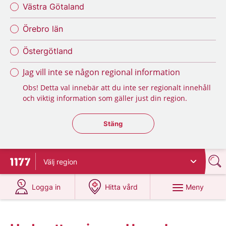
Västra Götaland
Örebro län
Östergötland
Jag vill inte se någon regional information
Obs! Detta val innebär att du inte ser regionalt innehåll
och viktig information som gäller just din region.
Stäng regionsväljaren
Stäng
Välj
region
Till startsidan för 1177
på 1177.se
på 1177.se
Meny
Logga in
Hitta vård