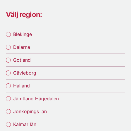
Välj region:
Blekinge
Dalarna
Gotland
Gävleborg
Halland
Jämtland Härjedalen
Jönköpings län
Kalmar län