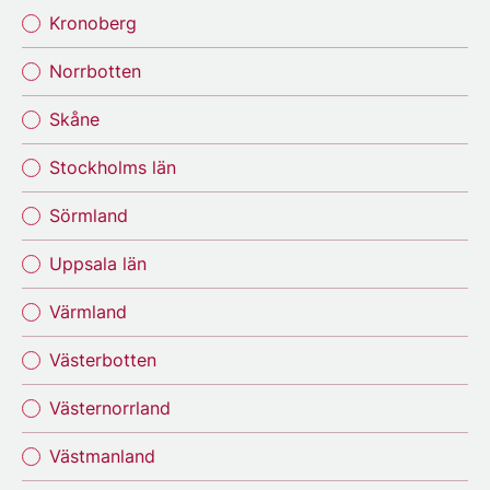
Kronoberg
Norrbotten
Skåne
Stockholms län
Sörmland
Uppsala län
Värmland
Västerbotten
Västernorrland
Västmanland