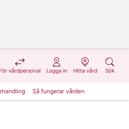
på 1177.se
på 1177.se
på 1177.se
på 1177.se
För vårdpersonal
Logga in
Hitta vård
Sök
ehandling
Så fungerar vården