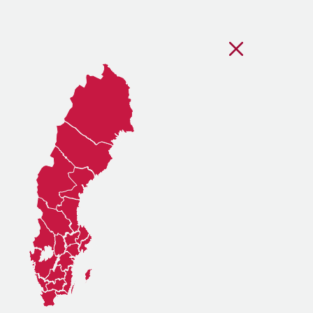
Stäng regionsvälj