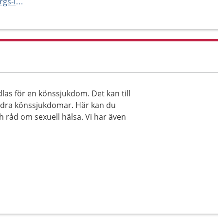
http://vard.skane.se/helsingborgs-lasarett/mottagningar-och-avdelningar/hudmottagning-sexuell-halsa/
as för en könssjukdom. Det kan till
ndra könssjukdomar. Här kan du
ch råd om sexuell hälsa. Vi har även