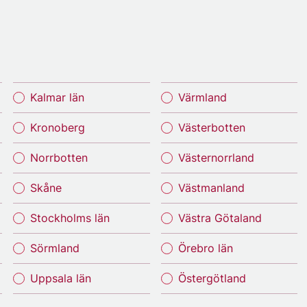
Kalmar län
Värmland
Kronoberg
Västerbotten
Norrbotten
Västernorrland
Skåne
Västmanland
Stockholms län
Västra Götaland
Sörmland
Örebro län
Uppsala län
Östergötland