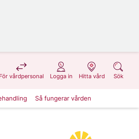
på 1177.se
på 1177.se
på 1177.se
på 1177.se
För vårdpersonal
Logga in
Hitta vård
Sök
ehandling
Så fungerar vården