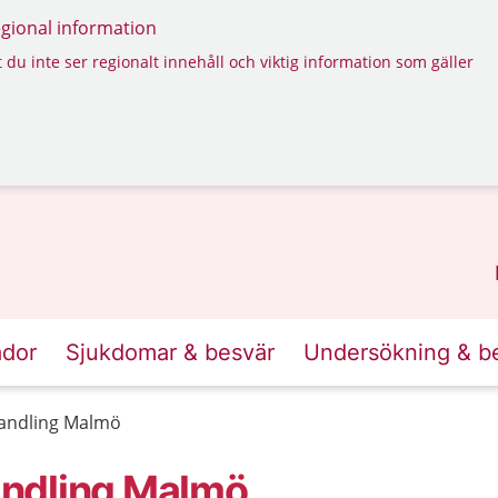
regional information
 du inte ser regionalt innehåll och viktig information som gäller
ador
Sjukdomar & besvär
Undersökning & b
andling Malmö
andling Malmö