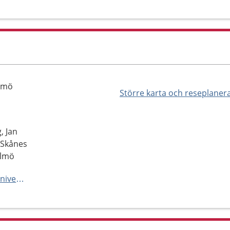
almö
Större karta och reseplaner
, Jan
 Skånes
almö
https://vard.skane.se/skanes-universitetssjukhus-sus/mottagningar-och-avdelningar/hudmottagning-ljusbehandling-malmo/