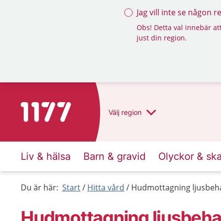
Jag vill inte se någon 
Obs! Detta val innebär att
just din region.
Till startsidan för 1177
Välj
region
Liv & hälsa
Barn & gravid
Olyckor & sk
Du är här:
Start
Hitta vård
Hudmottagning ljusbeh
Hudmottagning ljusbeh