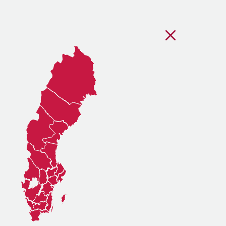
Stäng regionsvälj