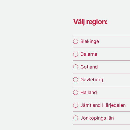
Välj region:
Blekinge
Dalarna
Gotland
Gävleborg
Halland
Jämtland Härjedalen
Jönköpings län