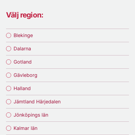
Välj region:
Blekinge
Dalarna
Gotland
Gävleborg
Halland
Jämtland Härjedalen
Jönköpings län
Kalmar län