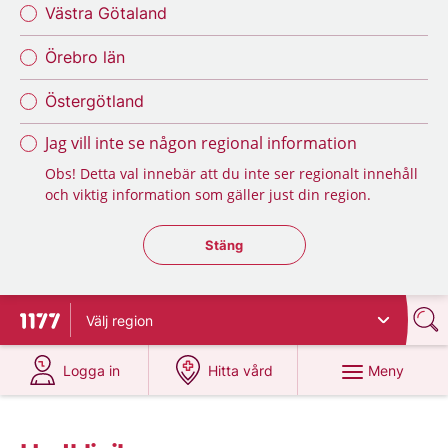
Västra Götaland
Örebro län
Östergötland
Jag vill inte se någon regional information
Obs! Detta val innebär att du inte ser regionalt innehåll
och viktig information som gäller just din region.
Stäng regionsväljaren
Stäng
Välj
region
Till startsidan för 1177
på 1177.se
på 1177.se
Meny
Logga in
Hitta vård