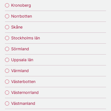
Kronoberg
Norrbotten
Skåne
Stockholms län
Sörmland
Uppsala län
Värmland
Västerbotten
Västernorrland
Västmanland