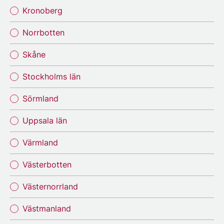
Kronoberg
Norrbotten
Skåne
Stockholms län
Sörmland
Uppsala län
Värmland
Västerbotten
Västernorrland
Västmanland