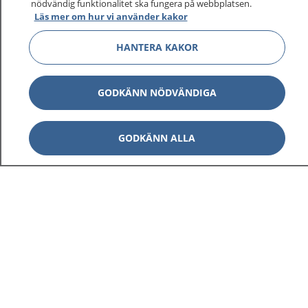
nödvändig funktionalitet ska fungera på webbplatsen.
Läs mer om hur vi använder kakor
HANTERA KAKOR
GODKÄNN NÖDVÄNDIGA
GODKÄNN ALLA
1177
–
tryggt om din hälsa och vård
På 1177.se får du råd om hälsa och information om