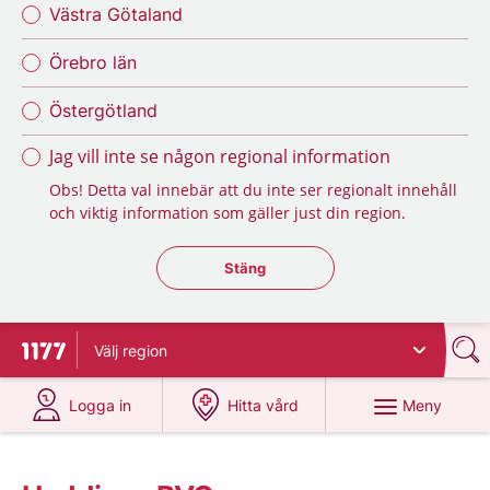
Västra Götaland
Örebro län
Östergötland
Jag vill inte se någon regional information
Obs! Detta val innebär att du inte ser regionalt innehåll
och viktig information som gäller just din region.
Stäng regionsväljaren
Stäng
Välj
region
Till startsidan för 1177
på 1177.se
på 1177.se
Meny
Logga in
Hitta vård