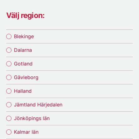
Välj region:
Blekinge
Dalarna
Gotland
Gävleborg
Halland
Jämtland Härjedalen
Jönköpings län
Kalmar län