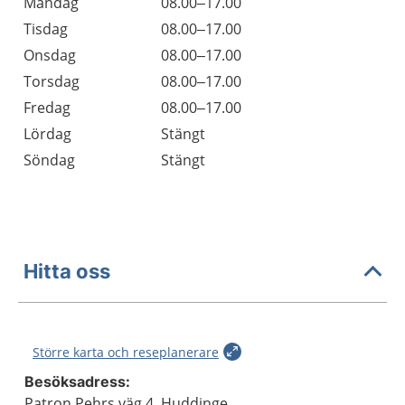
Öppettider
Kommentarer
Måndag
08.00–17.00
Dag
Tisdag
08.00–17.00
Onsdag
08.00–17.00
Torsdag
08.00–17.00
Fredag
08.00–17.00
Lördag
Stängt
Söndag
Stängt
Hitta oss
Större karta och reseplanerare
Besöksadress:
Patron Pehrs väg 4, Huddinge