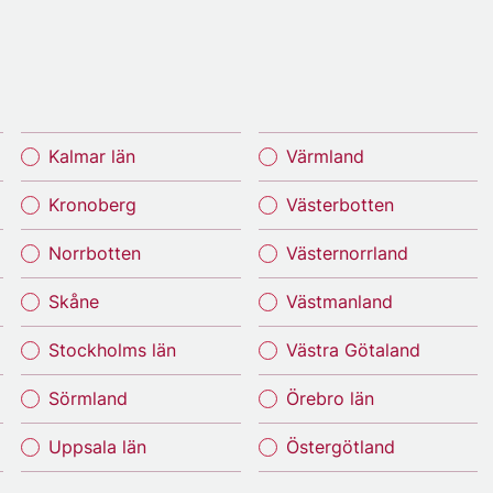
Kalmar län
Värmland
Kronoberg
Västerbotten
Norrbotten
Västernorrland
Skåne
Västmanland
Stockholms län
Västra Götaland
Sörmland
Örebro län
Uppsala län
Östergötland