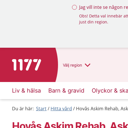
Jag vill inte se någon 
Obs! Detta val innebär att
just din region.
Till startsidan för 1177
Välj
region
Liv & hälsa
Barn & gravid
Olyckor & sk
Du är här:
Start
Hitta vård
Hovås Askim Rehab, As
Hovås Askim Rehab, As