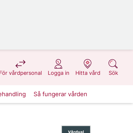
på 1177.se
på 1177.se
på 1177.se
på 1177.se
För vårdpersonal
Logga in
Hitta vård
Sök
ehandling
Så fungerar vården