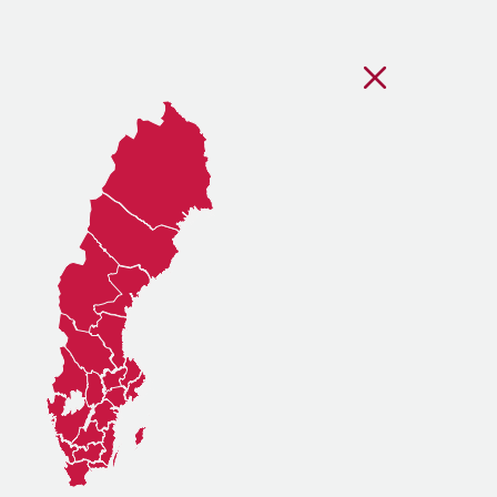
Stäng regionsvälj