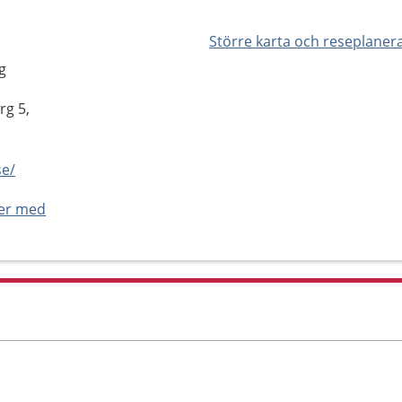
Större karta och reseplaner
g
rg 5,
se/
ner med