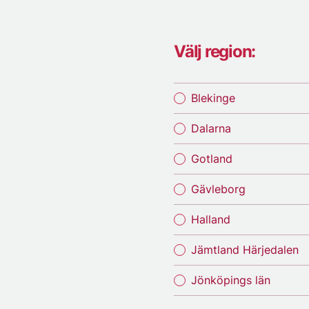
Välj region:
Blekinge
Dalarna
Gotland
Gävleborg
Halland
Jämtland Härjedalen
Jönköpings län