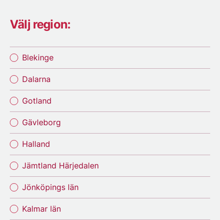
Välj region:
Blekinge
Dalarna
Gotland
Gävleborg
Halland
Jämtland Härjedalen
Jönköpings län
Kalmar län