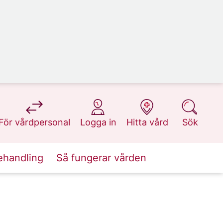
på 1177.se
på 1177.se
på 1177.se
på 1177.se
För vårdpersonal
Logga in
Hitta vård
Sök
ehandling
Så fungerar vården