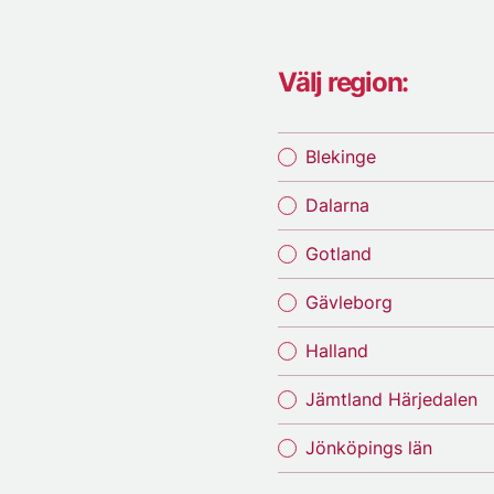
Välj region:
Blekinge
Dalarna
Gotland
Gävleborg
Halland
Jämtland Härjedalen
Jönköpings län