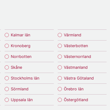
Kalmar län
Värmland
Kronoberg
Västerbotten
Norrbotten
Västernorrland
Skåne
Västmanland
Stockholms län
Västra Götaland
Sörmland
Örebro län
Uppsala län
Östergötland