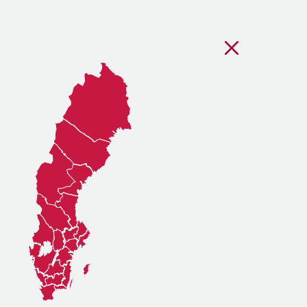
Stäng regionsvälj