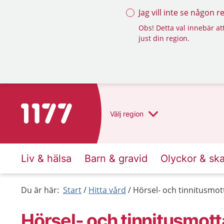
Jag vill inte se någon 
Obs! Detta val innebär att
just din region.
Till startsidan för 1177
Välj
region
Liv & hälsa
Barn & gravid
Olyckor & sk
Du är här:
Start
Hitta vård
Hörsel- och tinnitusmo
Hörsel- och tinnitusmot