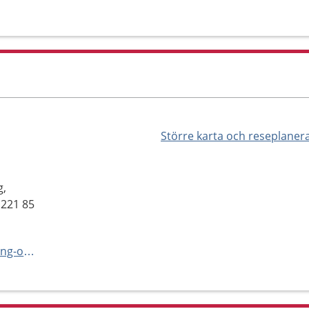
Större karta och reseplaner
g,
 221 85
https://vard.skane.se/habilitering-och-hjalpmedel/mottagningar/horsel--och-tinnitusmottagning-vuxna-lund/