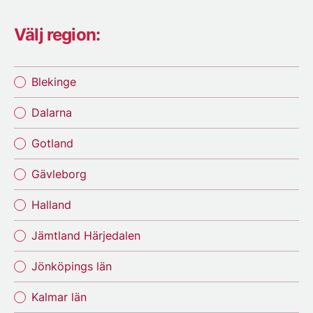
Välj region:
Blekinge
Dalarna
Gotland
Gävleborg
Halland
Jämtland Härjedalen
Jönköpings län
Kalmar län