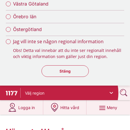
Västra Götaland
Örebro län
Östergötland
Jag vill inte se någon regional information
Obs! Detta val innebär att du inte ser regionalt innehåll
och viktig information som gäller just din region.
Stäng regionsväljaren
Stäng
Välj
region
Till startsidan för 1177
på 1177.se
på 1177.se
Meny
Logga in
Hitta vård