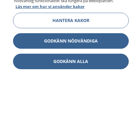
nödvändig funktionalitet ska fungera på webbplatsen.
Läs mer om hur vi använder kakor
HANTERA KAKOR
GODKÄNN NÖDVÄNDIGA
GODKÄNN ALLA
1177
–
tryggt om din hälsa och vård
På 1177.se får du råd om hälsa och information om