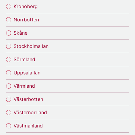
Kronoberg
Norrbotten
Skåne
Stockholms län
Sörmland
Uppsala län
Värmland
Västerbotten
Västernorrland
Västmanland