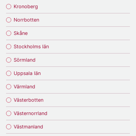
Kronoberg
Norrbotten
Skåne
Stockholms län
Sörmland
Uppsala län
Värmland
Västerbotten
Västernorrland
Västmanland