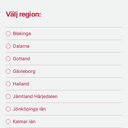
Välj region:
Blekinge
Dalarna
Gotland
Gävleborg
Halland
Jämtland Härjedalen
Jönköpings län
Kalmar län