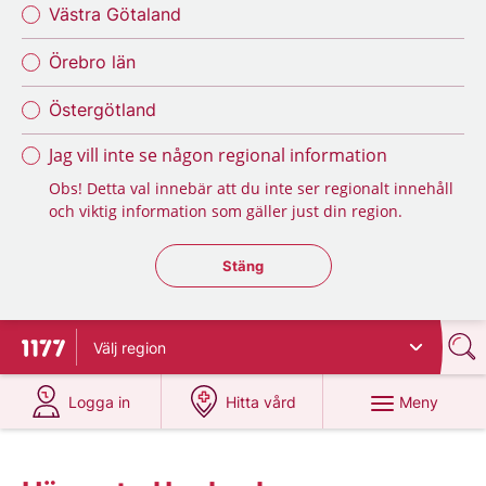
Västra Götaland
Örebro län
Östergötland
Jag vill inte se någon regional information
Obs! Detta val innebär att du inte ser regionalt innehåll
och viktig information som gäller just din region.
Stäng regionsväljaren
Stäng
Välj
region
Till startsidan för 1177
på 1177.se
på 1177.se
Meny
Logga in
Hitta vård