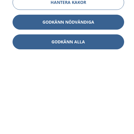
HANTERA KAKOR
GODKÄNN NÖDVÄNDIGA
GODKÄNN ALLA
1177
–
tryggt om din hälsa och vård
På 1177.se får du råd om hälsa och information om
sjukdomar och vilka mottagningar du kan kontakta.
Logga in för att läsa din journal och göra dina
vårdärenden. Ring telefonnummer 1177 för
sjukvårdsrådgivning dygnet runt.
1177 ger dig råd när du vill må bättre.