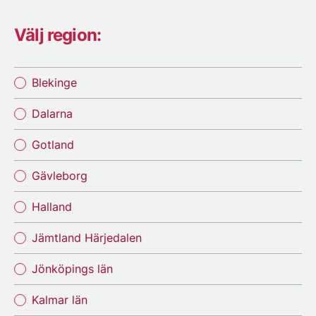
Välj region:
Blekinge
Dalarna
Gotland
Gävleborg
Halland
Jämtland Härjedalen
Jönköpings län
Kalmar län