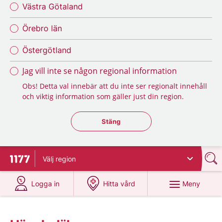
Västra Götaland
Örebro län
Östergötland
Jag vill inte se någon regional information
Obs! Detta val innebär att du inte ser regionalt innehåll
och viktig information som gäller just din region.
Stäng regionsväljaren
Stäng
Välj
region
Till startsidan för 1177
på 1177.se
på 1177.se
Meny
Logga in
Hitta vård