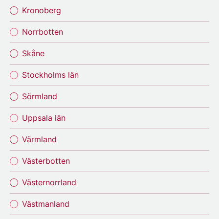
Kronoberg
Norrbotten
Skåne
Stockholms län
Sörmland
Uppsala län
Värmland
Västerbotten
Västernorrland
Västmanland