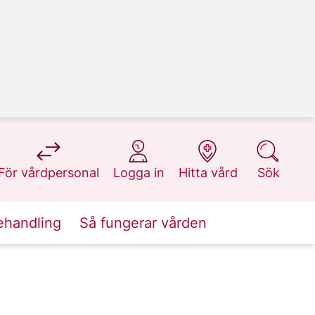
på 1177.se
på 1177.se
på 1177.se
på 1177.se
För vårdpersonal
Logga in
Hitta vård
Sök
ehandling
Så fungerar vården