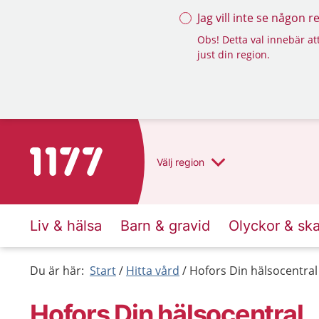
Jag vill inte se någon 
Obs! Detta val innebär att
just din region.
Till startsidan för 1177
Välj
region
Liv & hälsa
Barn & gravid
Olyckor & sk
Du är här:
Start
Hitta vård
Hofors Din hälsocentral
Hofors Din hälsocentral