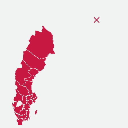
Stäng regionsvälj