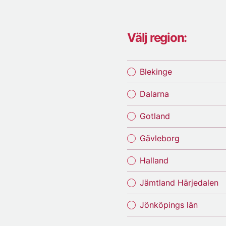
Välj region:
Blekinge
Dalarna
Gotland
Gävleborg
Halland
Jämtland Härjedalen
Jönköpings län