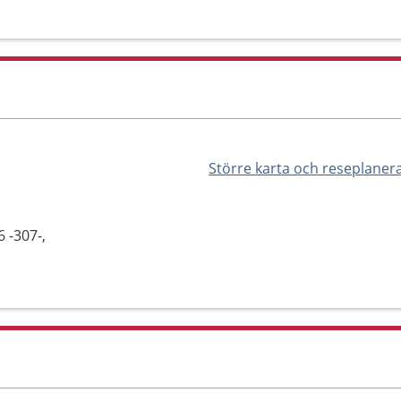
s
Större karta och reseplaner
 -307-,