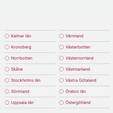
Kalmar län
Värmland
Kronoberg
Västerbotten
Norrbotten
Västernorrland
Skåne
Västmanland
Stockholms län
Västra Götaland
Sörmland
Örebro län
Uppsala län
Östergötland