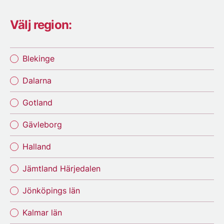
Välj region:
Blekinge
Dalarna
Gotland
Gävleborg
Halland
Jämtland Härjedalen
Jönköpings län
Kalmar län