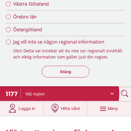
Västra Götaland
Örebro län
Östergötland
Jag vill inte se någon regional information
Obs! Detta val innebär att du inte ser regionalt innehåll
och viktig information som gäller just din region.
Stäng regionsväljaren
Stäng
Välj
region
Till startsidan för 1177
på 1177.se
på 1177.se
Meny
Logga in
Hitta vård