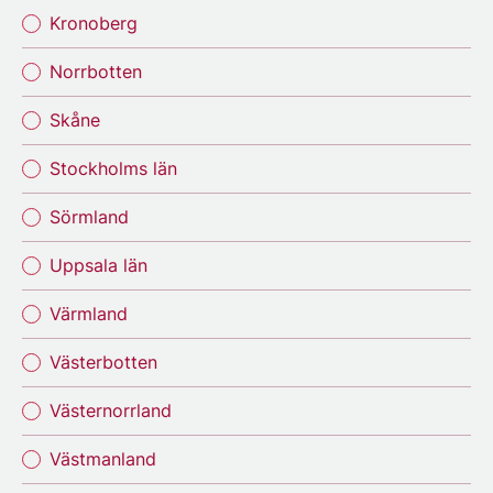
Kronoberg
Norrbotten
Skåne
Stockholms län
Sörmland
Uppsala län
Värmland
Västerbotten
Västernorrland
Västmanland