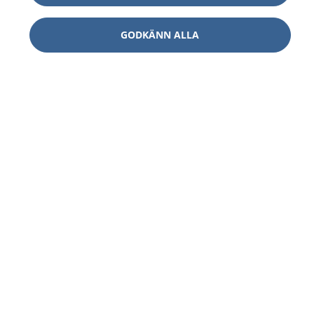
GODKÄNN ALLA
1177
–
tryggt om din hälsa och vård
På 1177.se får du råd om hälsa och information om
sjukdomar och vilka mottagningar du kan kontakta.