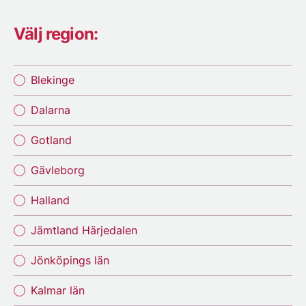
Välj region:
Blekinge
Dalarna
Gotland
Gävleborg
Halland
Jämtland Härjedalen
Jönköpings län
Kalmar län