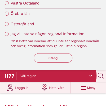
Västra Götaland
Örebro län
Östergötland
Jag vill inte se någon regional information
Obs! Detta val innebär att du inte ser regionalt innehåll
och viktig information som gäller just din region.
Stäng regionsväljaren
Stäng
Välj
region
Till startsidan för 1177
på 1177.se
på 1177.se
Meny
Logga in
Hitta vård