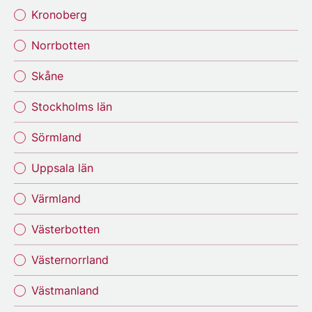
Kronoberg
Norrbotten
Skåne
Stockholms län
Sörmland
Uppsala län
Värmland
Västerbotten
Västernorrland
Västmanland