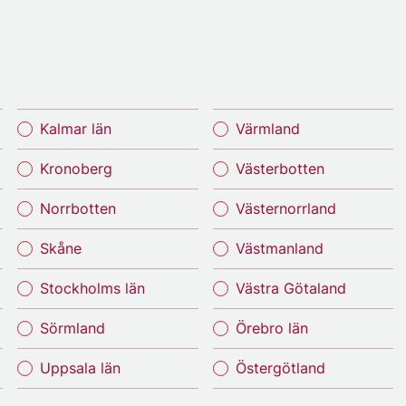
Kalmar län
Värmland
Kronoberg
Västerbotten
Norrbotten
Västernorrland
Skåne
Västmanland
Stockholms län
Västra Götaland
Sörmland
Örebro län
Uppsala län
Östergötland