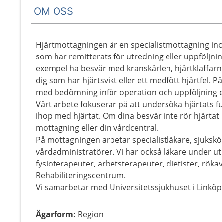
OM OSS
Hjärtmottagningen är en specialistmottagning in
som har remitterats för utredning eller uppföljnin
exempel ha besvär med kranskärlen, hjärtklaffarna
dig som har hjärtsvikt eller ett medfött hjärtfel. 
med bedömning inför operation och uppföljning e
Vårt arbete fokuserar på att undersöka hjärtats
ihop med hjärtat. Om dina besvär inte rör hjärtat h
mottagning eller din vårdcentral.
På mottagningen arbetar specialistläkare, sjuksk
vårdadministratörer. Vi har också läkare under u
fysioterapeuter, arbetsterapeuter, dietister, röka
Rehabiliteringscentrum.
Vi samarbetar med Universitetssjukhuset i Linköp
Ägarform
:
Region