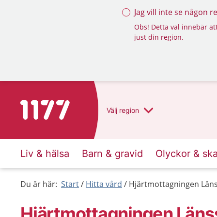
Jag vill inte se någon 
Obs! Detta val innebär att
just din region.
Till startsidan för 1177
Välj
region
Liv & hälsa
Barn & gravid
Olyckor & sk
Du är här:
Start
Hitta vård
Hjärtmottagningen Län
Hjärtmottagningen Läns