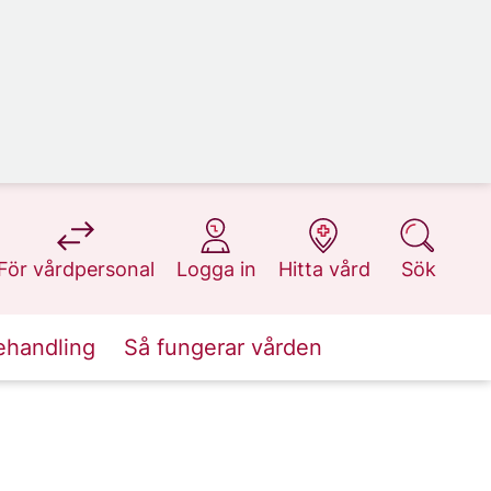
på 1177.se
på 1177.se
på 1177.se
på 1177.se
För vårdpersonal
Logga in
Hitta vård
Sök
ehandling
Så fungerar vården