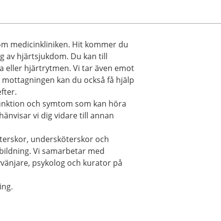
om medicinkliniken. Hit kommer du
g av hjärtsjukdom. Du kan till
 eller hjärtrytmen. Vi tar även emot
På mottagningen kan du också få hjälp
fter.
 funktion och symtom som kan höra
änvisar vi dig vidare till annan
öterskor, undersköterskor och
tbildning. Vi samarbetar med
vvänjare, psykolog och kurator på
ing.