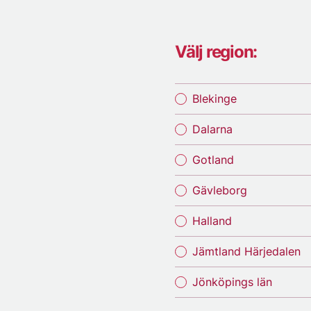
Välj region:
Blekinge
Dalarna
Gotland
Gävleborg
Halland
Jämtland Härjedalen
Jönköpings län