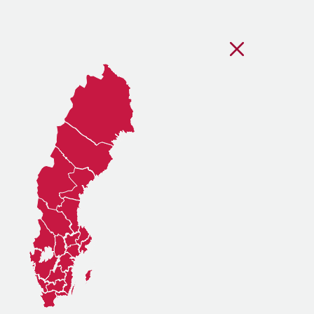
Stäng regionsvälj