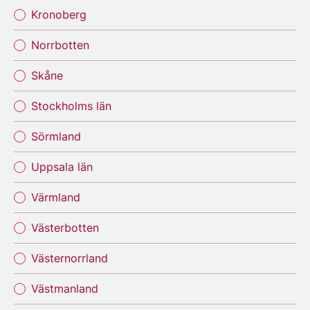
Kronoberg
Norrbotten
Skåne
Stockholms län
Sörmland
Uppsala län
Värmland
Västerbotten
Västernorrland
Västmanland