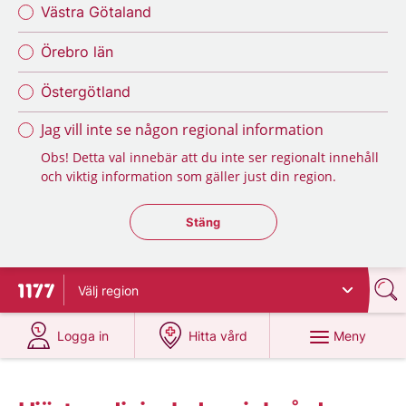
Västra Götaland
Örebro län
Östergötland
Jag vill inte se någon regional information
Obs! Detta val innebär att du inte ser regionalt innehåll
och viktig information som gäller just din region.
Stäng regionsväljaren
Stäng
Välj
region
Till startsidan för 1177
på 1177.se
på 1177.se
Meny
Logga in
Hitta vård