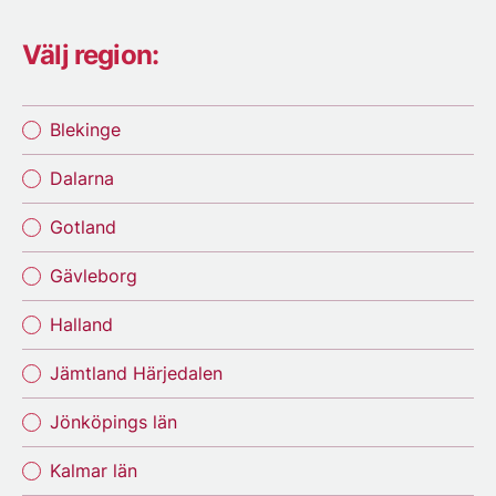
Välj region:
Blekinge
Dalarna
Gotland
Gävleborg
Halland
Jämtland Härjedalen
Jönköpings län
Kalmar län