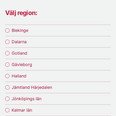
Välj region:
Blekinge
Dalarna
Gotland
Gävleborg
Halland
Jämtland Härjedalen
Jönköpings län
Kalmar län