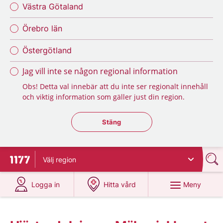
Västra Götaland
Örebro län
Östergötland
Jag vill inte se någon regional information
Obs! Detta val innebär att du inte ser regionalt innehåll
och viktig information som gäller just din region.
Stäng regionsväljaren
Stäng
Välj
region
Till startsidan för 1177
på 1177.se
på 1177.se
Meny
Logga in
Hitta vård