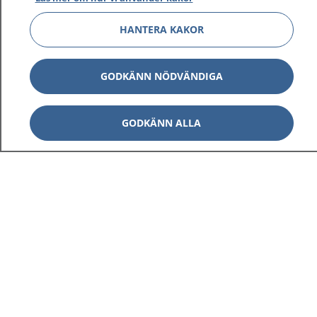
HANTERA KAKOR
GODKÄNN NÖDVÄNDIGA
GODKÄNN ALLA
1177
–
tryggt om din hälsa och vård
På 1177.se får du råd om hälsa och information om
sjukdomar och vilka mottagningar du kan kontakta.
Logga in för att läsa din journal och göra dina
vårdärenden. Ring telefonnummer 1177 för
sjukvårdsrådgivning dygnet runt.
1177 ger dig råd när du vill må bättre.