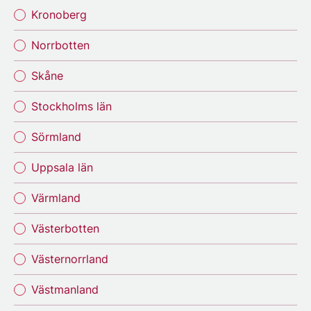
Kronoberg
Norrbotten
Skåne
Stockholms län
Sörmland
Uppsala län
Värmland
Västerbotten
Västernorrland
Västmanland