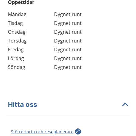
Öppettider
Öppettider
Kommentarer
Måndag
Dygnet runt
Dag
Tisdag
Dygnet runt
Onsdag
Dygnet runt
Torsdag
Dygnet runt
Fredag
Dygnet runt
Lördag
Dygnet runt
Söndag
Dygnet runt
Hitta oss
Större karta och reseplanerare