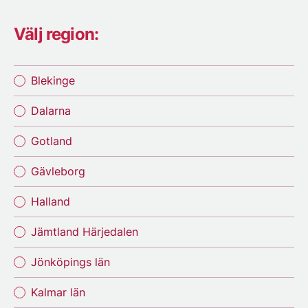
Välj region:
Blekinge
Dalarna
Gotland
Gävleborg
Halland
Jämtland Härjedalen
Jönköpings län
Kalmar län