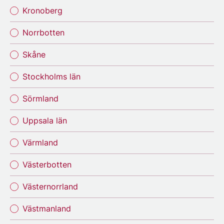
Kronoberg
Norrbotten
Skåne
Stockholms län
Sörmland
Uppsala län
Värmland
Västerbotten
Västernorrland
Västmanland