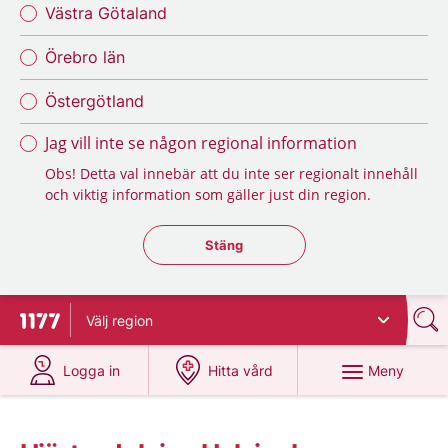
Västra Götaland
Örebro län
Östergötland
Jag vill inte se någon regional information
Obs! Detta val innebär att du inte ser regionalt innehåll
och viktig information som gäller just din region.
Stäng regionsväljaren
Stäng
Välj
region
Till startsidan för 1177
på 1177.se
på 1177.se
Meny
Logga in
Hitta vård