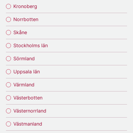
Kronoberg
Norrbotten
Skåne
Stockholms län
Sörmland
Uppsala län
Värmland
Västerbotten
Västernorrland
Västmanland