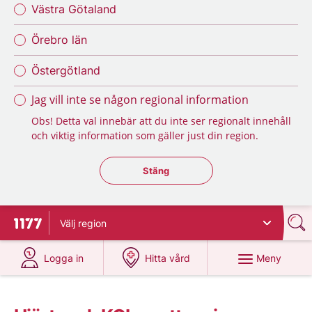
Västra Götaland
Örebro län
Östergötland
Jag vill inte se någon regional information
Obs! Detta val innebär att du inte ser regionalt innehåll
och viktig information som gäller just din region.
Stäng regionsväljaren
Stäng
Välj
region
Till startsidan för 1177
på 1177.se
på 1177.se
Meny
Logga in
Hitta vård