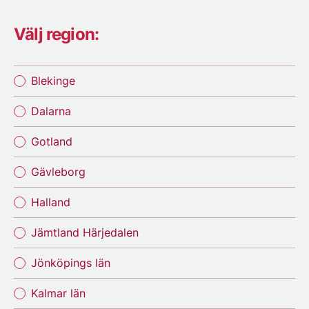
Välj region:
Blekinge
Dalarna
Gotland
Gävleborg
Halland
Jämtland Härjedalen
Jönköpings län
Kalmar län