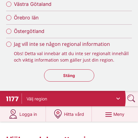
Västra Götaland
Örebro län
Östergötland
Jag vill inte se någon regional information
Obs! Detta val innebär att du inte ser regionalt innehåll
och viktig information som gäller just din region.
Stäng regionsväljaren
Stäng
Välj
region
Till startsidan för 1177
på 1177.se
på 1177.se
Meny
Logga in
Hitta vård