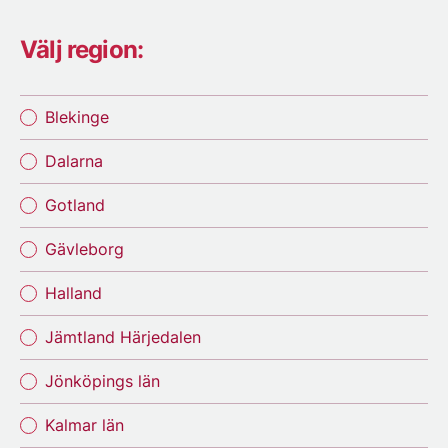
Välj region:
Blekinge
Dalarna
Gotland
Gävleborg
Halland
Jämtland Härjedalen
Jönköpings län
Kalmar län