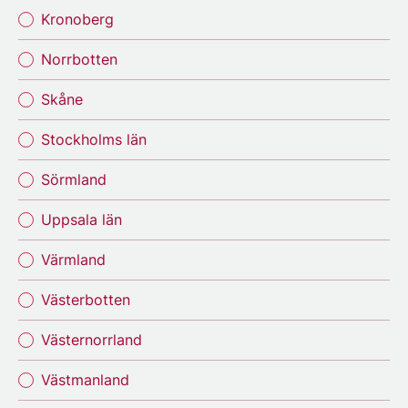
Kronoberg
Norrbotten
Skåne
Stockholms län
Sörmland
Uppsala län
Värmland
Västerbotten
Västernorrland
Västmanland