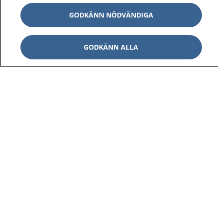
GODKÄNN NÖDVÄNDIGA
GODKÄNN ALLA
1177
–
tryggt om din hälsa och vård
På 1177.se får du råd om hälsa och information om
sjukdomar och vilka mottagningar du kan kontakta.
Logga in för att läsa din journal och göra dina
vårdärenden. Ring telefonnummer 1177 för
sjukvårdsrådgivning dygnet runt.
1177 ger dig råd när du vill må bättre.