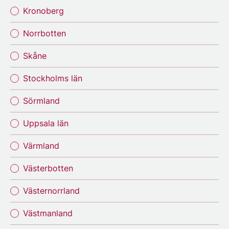
Kronoberg
Norrbotten
Skåne
Stockholms län
Sörmland
Uppsala län
Värmland
Västerbotten
Västernorrland
Västmanland