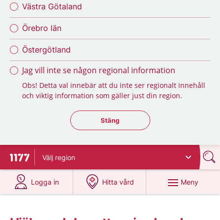
Västra Götaland
Örebro län
Östergötland
Jag vill inte se någon regional information
Obs! Detta val innebär att du inte ser regionalt innehåll
och viktig information som gäller just din region.
Stäng regionsväljaren
Stäng
Välj
region
Till startsidan för 1177
på 1177.se
på 1177.se
Meny
Logga in
Hitta vård