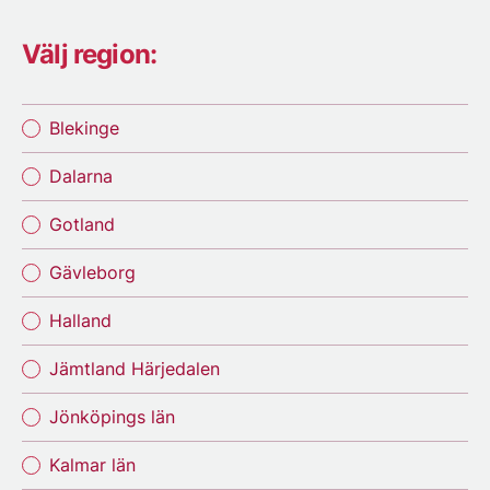
Välj region:
Blekinge
Dalarna
Gotland
Gävleborg
Halland
Jämtland Härjedalen
Jönköpings län
Kalmar län