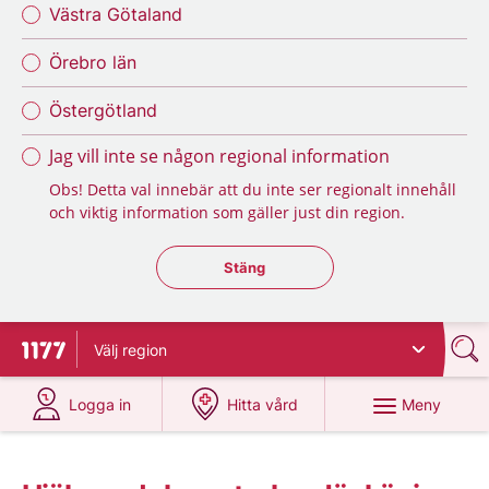
Västra Götaland
Örebro län
Östergötland
Jag vill inte se någon regional information
Obs! Detta val innebär att du inte ser regionalt innehåll
och viktig information som gäller just din region.
Stäng regionsväljaren
Stäng
Välj
region
Till startsidan för 1177
på 1177.se
på 1177.se
Meny
Logga in
Hitta vård