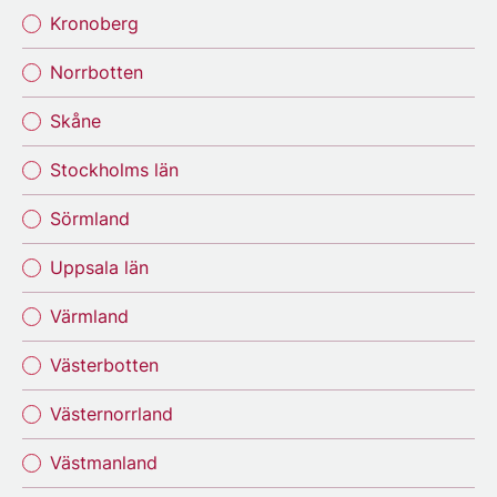
Kronoberg
Norrbotten
Skåne
Stockholms län
Sörmland
Uppsala län
Värmland
Västerbotten
Västernorrland
Västmanland