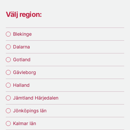
Välj region:
Blekinge
Dalarna
Gotland
Gävleborg
Halland
Jämtland Härjedalen
Jönköpings län
Kalmar län