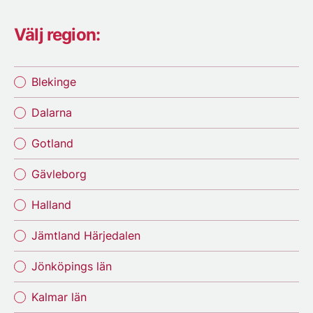
Välj region:
Blekinge
Dalarna
Gotland
Gävleborg
Halland
Jämtland Härjedalen
Jönköpings län
Kalmar län