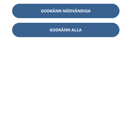
GODKÄNN NÖDVÄNDIGA
GODKÄNN ALLA
1177
–
tryggt om din hälsa och vård
På 1177.se får du råd om hälsa och information om
sjukdomar och vilka mottagningar du kan kontakta.
Logga in för att läsa din journal och göra dina
vårdärenden. Ring telefonnummer 1177 för