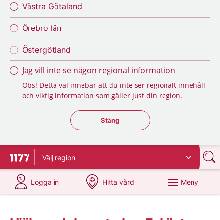
Västra Götaland
Örebro län
Östergötland
Jag vill inte se någon regional information
Obs! Detta val innebär att du inte ser regionalt innehåll
och viktig information som gäller just din region.
Stäng regionsväljaren
Stäng
Välj
region
Till startsidan för 1177
på 1177.se
på 1177.se
Meny
Logga in
Hitta vård