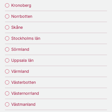
Kronoberg
Norrbotten
Skåne
Stockholms län
Sörmland
Uppsala län
Värmland
Västerbotten
Västernorrland
Västmanland