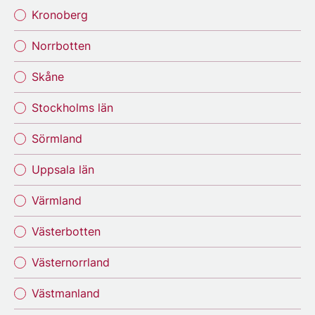
Kronoberg
Norrbotten
Skåne
Stockholms län
Sörmland
Uppsala län
Värmland
Västerbotten
Västernorrland
Västmanland