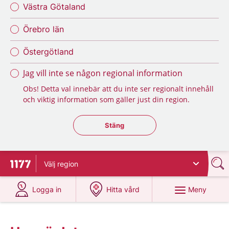
Västra Götaland
Örebro län
Östergötland
Jag vill inte se någon regional information
Obs! Detta val innebär att du inte ser regionalt innehåll
och viktig information som gäller just din region.
Stäng regionsväljaren
Stäng
Välj
region
Till startsidan för 1177
på 1177.se
på 1177.se
Meny
Logga in
Hitta vård