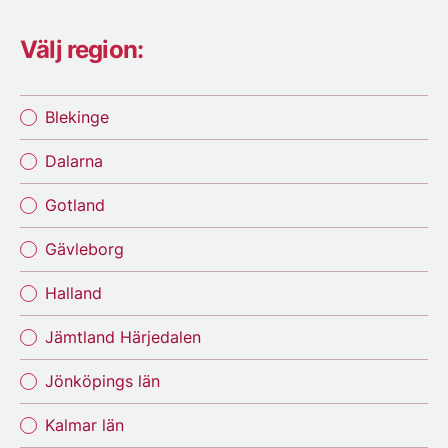
Välj region:
Blekinge
Dalarna
Gotland
Gävleborg
Halland
Jämtland Härjedalen
Jönköpings län
Kalmar län