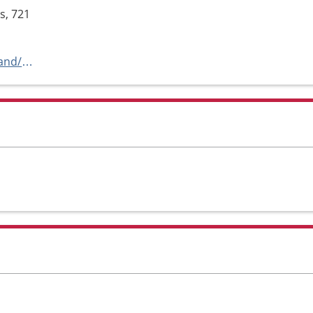
s, 721
https://www.1177.se/vastmanland/hematologmottagningen-vasteras