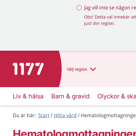
Jag vill inte se någon 
Obs! Detta val innebär att
just din region.
Till startsidan för 1177
Välj
region
Liv & hälsa
Barn & gravid
Olyckor & sk
Du är här:
Start
Hitta vård
Hematologmottagningen
Hematologmottagningen