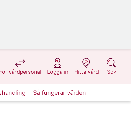
på 1177.se
på 1177.se
på 1177.se
på 1177.se
För vårdpersonal
Logga in
Hitta vård
Sök
ehandling
Så fungerar vården