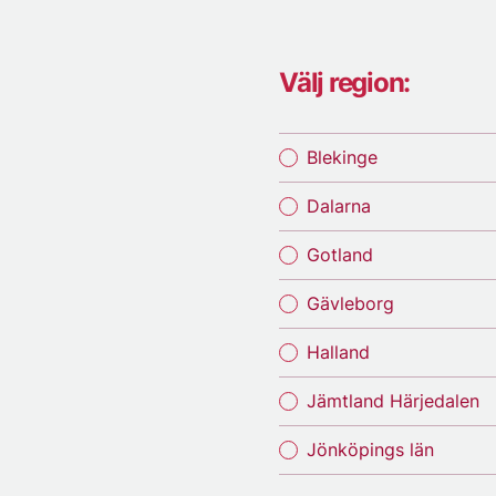
Välj region:
Blekinge
Dalarna
Gotland
Gävleborg
Halland
Jämtland Härjedalen
Jönköpings län