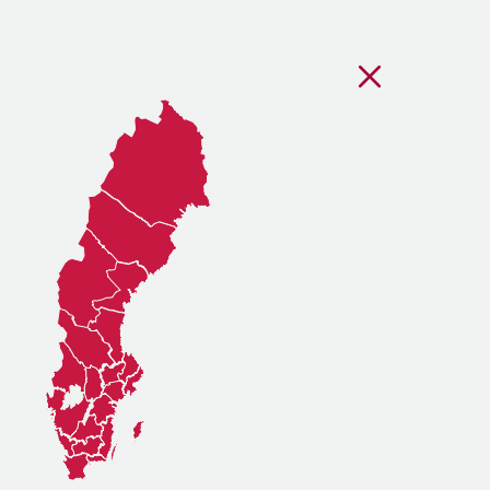
Stäng regionsvälj