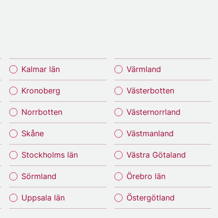
Kalmar län
Värmland
Kronoberg
Västerbotten
Norrbotten
Västernorrland
Skåne
Västmanland
Stockholms län
Västra Götaland
Sörmland
Örebro län
Uppsala län
Östergötland