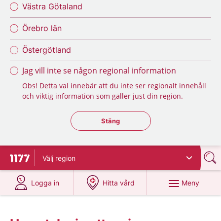
Västra Götaland
Örebro län
Östergötland
Jag vill inte se någon regional information
Obs! Detta val innebär att du inte ser regionalt innehåll
och viktig information som gäller just din region.
Stäng regionsväljaren
Stäng
Välj
region
Till startsidan för 1177
på 1177.se
på 1177.se
Meny
Logga in
Hitta vård