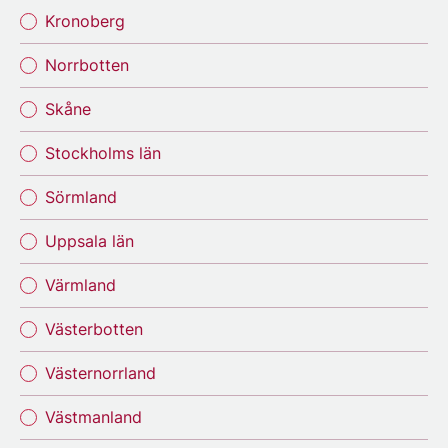
Kronoberg
Norrbotten
Skåne
Stockholms län
Sörmland
Uppsala län
Värmland
Västerbotten
Västernorrland
Västmanland