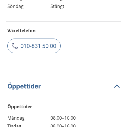
Söndag
Stängt
Växeltelefon
010-831 50 00
Öppettider
Öppettider
Öppettider
Kommentarer
Måndag
08.00–16.00
Dag
Tisdag
08.00–16.00