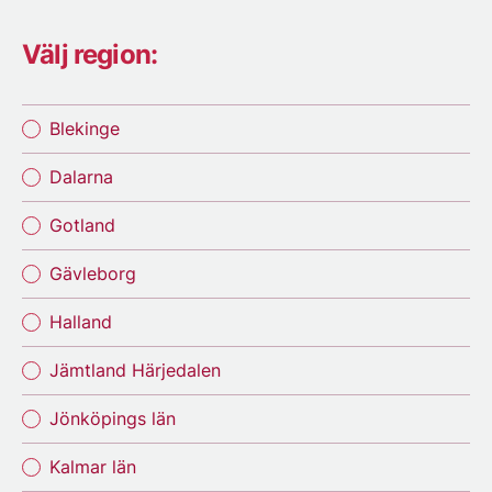
Välj region:
Blekinge
Dalarna
Gotland
Gävleborg
Halland
Jämtland Härjedalen
Jönköpings län
Kalmar län