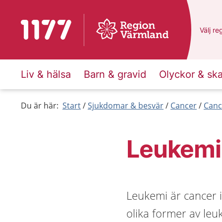
Till startsidan för 1177
Du har
Välj
en
re
Liv & hälsa
Barn & gravid
Olyckor & sk
Du är här:
Start
Sjukdomar & besvär
Cancer
Canc
Leukemi
Leukemi är cancer i
olika former av leu