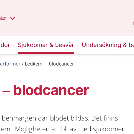
 valt region
 annan
gion
Värmland
.
ador
Sjukdomar & besvär
Undersökning & b
erformer
Leukemi – blodcancer
 – blodcancer
 benmärgen där blodet bildas. Det finns
kemi. Möjligheten att bli av med sjukdomen