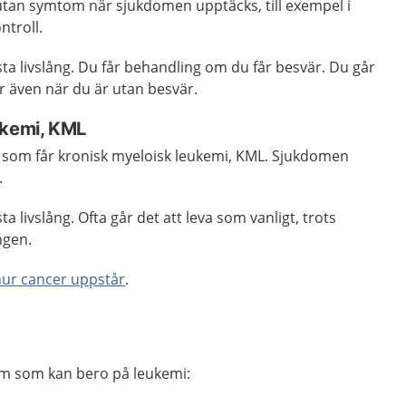
utan symtom när sjukdomen upptäcks, till exempel i
troll.
a livslång. Du får behandling om du får besvär. Du går
r även när du är utan besvär.
ukemi, KML
 som får kronisk myeloisk leukemi, KML. Sjukdomen
.
 livslång. Ofta går det att leva som vanligt, trots
ngen.
hur cancer uppstår
.
m som kan bero på leukemi: