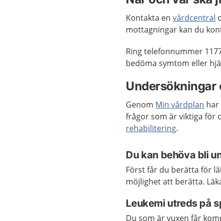
Kontakta en
vårdcentral
o
mottagningar kan du kon
Ring telefonnummer 1177
bedöma symtom eller hjäl
Undersökningar 
Genom
Min vårdplan
har 
frågor som är viktiga för
rehabilitering
.
Du kan behöva bli un
Först får du berätta för 
möjlighet att berätta. Lä
Leukemi utreds på sp
Du som är vuxen får komma