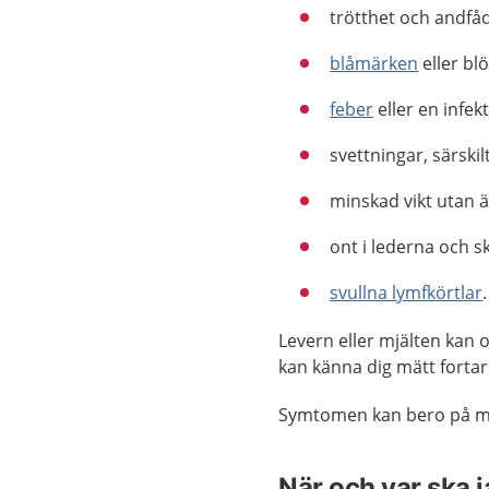
trötthet och andfå
blåmärken
eller bl
feber
eller en infek
svettningar, särskil
minskad vikt utan 
ont i lederna och s
svullna lymfkörtlar
.
Levern eller mjälten kan
kan känna dig mätt fortar
Symtomen kan bero på må
När och var ska 