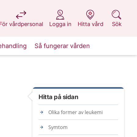
på 1177.se
på 1177.se
på 1177.se
på 1177.se
För vårdpersonal
Logga in
Hitta vård
Sök
ehandling
Så fungerar vården
Hitta på sidan
Olika former av leukemi
Symtom