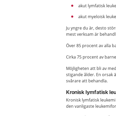
akut lymfatisk leuk
akut myeloisk leuk
Ju yngre du är, desto stör
mest verksam är behandl
Över 85 procent av alla 
Cirka 75 procent av bar
Möjligheten att bli av m
stigande ålder. En orsak 
svårare att behandla.
Kronisk lymfatisk le
Kronisk lymfatisk leukem
den vanligaste leukemifor