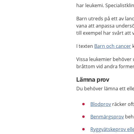
har leukemi. Specialistkli
Barn utreds på ett av la
vana att anpassa undersö
till exempel har svårt att 
I texten
Barn och cancer
k
Vissa leukemier behöver
bråttom vid andra forme
Lämna prov
Du behöver lämna ett eller
Blodprov
räcker oft
Benmärgsprov
behö
Ryggvätskeprov ell