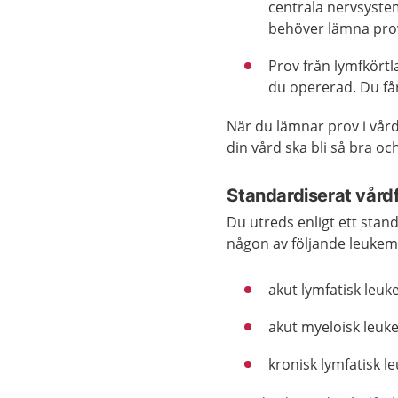
centrala nervsyste
behöver lämna pro
Prov från lymfkörtl
du opererad. Du får
När du lämnar prov i vård
din vård ska bli så bra o
Standardiserat vård
Du utreds enligt ett stan
någon av följande leukem
akut lymfatisk leuk
akut myeloisk leuk
kronisk lymfatisk l