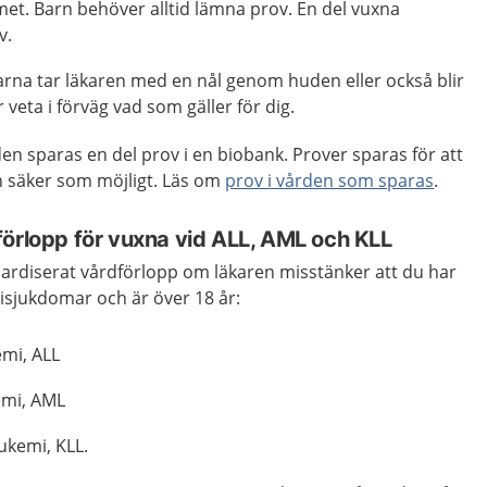
met. Barn behöver alltid lämna prov. En del vuxna
v.
arna tar läkaren med en nål genom huden eller också blir
 veta i förväg vad som gäller för dig.
en sparas en del prov i en biobank. Prover sparas för att
ch säker som möjligt. Läs om
prov i vården som sparas
.
förlopp för vuxna vid ALL, AML och KLL
dardiserat vårdförlopp om läkaren misstänker att du har
isjukdomar och är över 18 år:
emi, ALL
emi, AML
eukemi, KLL.