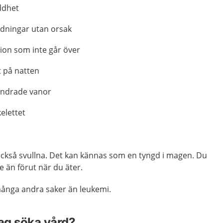
ddhet
ödningar utan orsak
tion som inte går över
t på natten
ändrade vanor
kelettet
 också svullna. Det kan kännas som en tyngd i magen. Du
e än förut när du äter.
nga andra saker än leukemi.
jag söka vård?