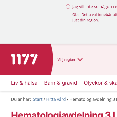
Jag vill inte se någon 
Obs! Detta val innebär att
just din region.
Till startsidan för 1177
Välj
region
Liv & hälsa
Barn & gravid
Olyckor & sk
Du är här:
Start
Hitta vård
Hematologiavdelning 3
Hematologiavdelning 3 