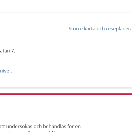
Större karta och reseplaner
atan 7,
https://vard.skane.se/skanes-universitetssjukhus-sus/mottagningar-och-avdelningar/hematologiavdelning-3-lund/
 att undersökas och behandlas för en