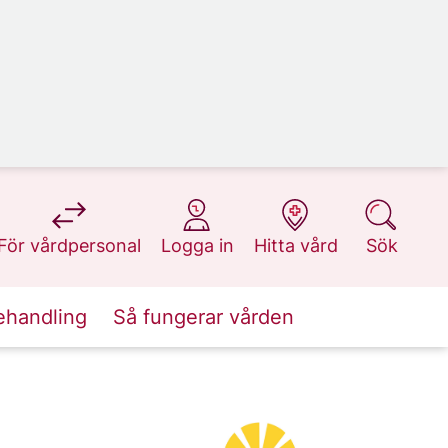
på 1177.se
på 1177.se
på 1177.se
på 1177.se
För vårdpersonal
Logga in
Hitta vård
Sök
ehandling
Så fungerar vården