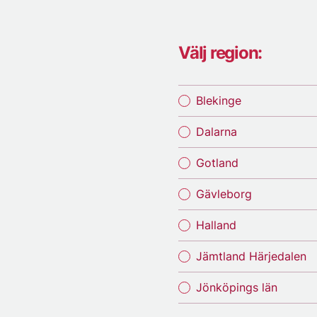
Välj region:
Blekinge
Dalarna
Gotland
Gävleborg
Halland
Jämtland Härjedalen
Jönköpings län