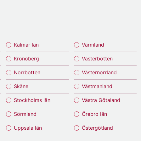
Kalmar län
Värmland
Kronoberg
Västerbotten
Norrbotten
Västernorrland
Skåne
Västmanland
Stockholms län
Västra Götaland
Sörmland
Örebro län
Uppsala län
Östergötland