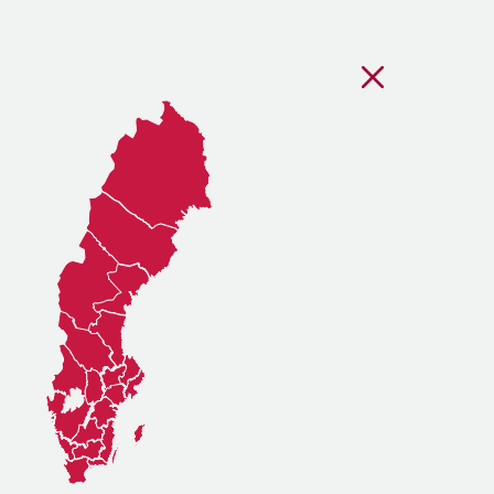
Stäng regionsvälj