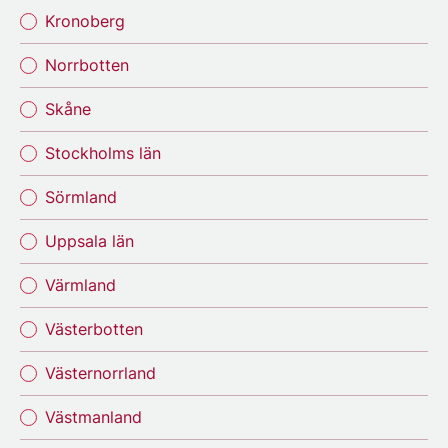
Kronoberg
Norrbotten
Skåne
Stockholms län
Sörmland
Uppsala län
Värmland
Västerbotten
Västernorrland
Västmanland