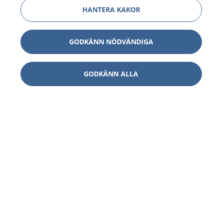
HANTERA KAKOR
GODKÄNN NÖDVÄNDIGA
GODKÄNN ALLA
1177
–
tryggt om din hälsa och vård
På 1177.se får du råd om hälsa och information om
sjukdomar och vilka mottagningar du kan kontakta.
Logga in för att läsa din journal och göra dina