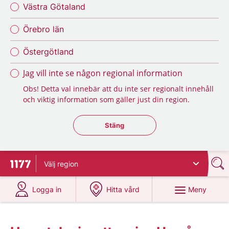
Västra Götaland
Örebro län
Östergötland
Jag vill inte se någon regional information
Obs! Detta val innebär att du inte ser regionalt innehåll
och viktig information som gäller just din region.
Stäng regionsväljaren
Stäng
Välj
region
Till startsidan för 1177
på 1177.se
på 1177.se
Meny
Logga in
Hitta vård