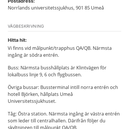
Postadress:
Norrlands universitetssjukhus, 901 85 Umeå
VÄGBESKRIVNING
Hitta hit:
Vi finns vid målpunkt/trapphus QA/QB. Närmsta
ingång är södra entrén.
Buss: Närmsta busshållplats är Klintvägen för
lokalbuss linje 9, 6 och flygbussen.
Övriga bussar: Bussterminal intill norra entrén och
hotell Björken, hållplats Umeå
Universitetssjukhuset.
Tåg: Östra station. Närmsta ingång är västra entrén
som leder till centralhallen. Därifrån följer du
skyltningen till målpunkt QA/QB.