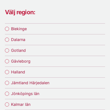
Välj region:
Blekinge
Dalarna
Gotland
Gävleborg
Halland
Jämtland Härjedalen
Jönköpings län
Kalmar län