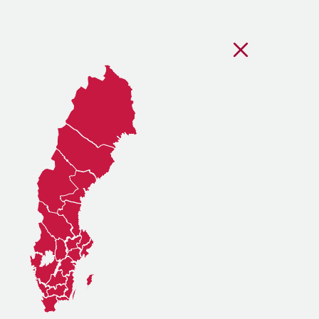
Stäng regionsvälj