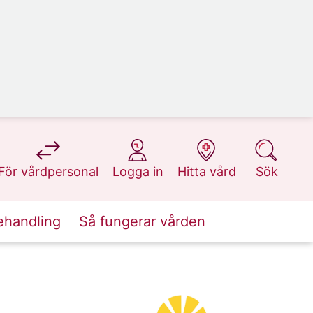
på 1177.se
på 1177.se
på 1177.se
på 1177.se
För vårdpersonal
Logga in
Hitta vård
Sök
ehandling
Så fungerar vården