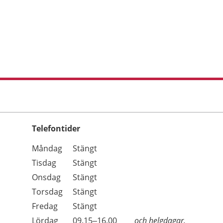
Telefontider
Öppettider
Kommentarer
Måndag
Stängt
Dag
Tisdag
Stängt
Onsdag
Stängt
Torsdag
Stängt
Fredag
Stängt
Lördag
09.15–16.00
och helgdagar.