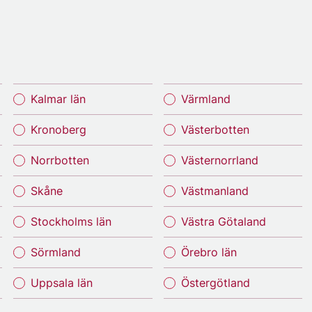
Kalmar län
Värmland
Kronoberg
Västerbotten
Norrbotten
Västernorrland
Skåne
Västmanland
Stockholms län
Västra Götaland
Sörmland
Örebro län
Uppsala län
Östergötland