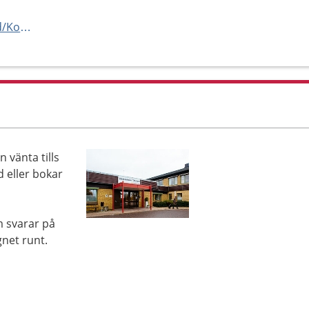
https://www.1177.se/Hitta-vard/Kontakt/?hsaid=SE162321000255-O11745
 vänta tills
d eller bokar
m svarar på
net runt.