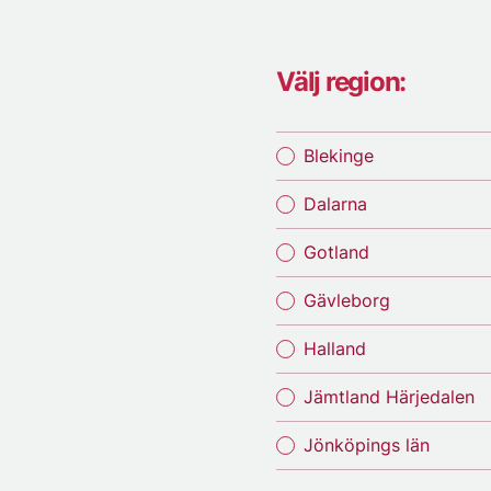
Välj region:
Blekinge
Dalarna
Gotland
Gävleborg
Halland
Jämtland Härjedalen
Jönköpings län