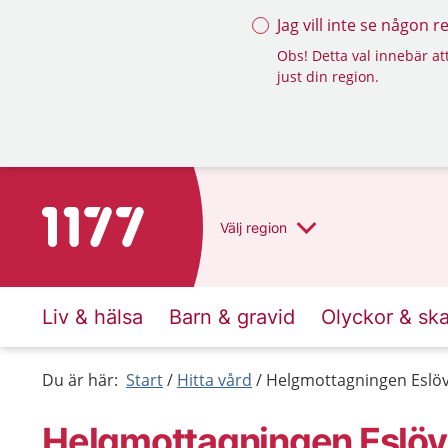
Jag vill inte se någon 
Obs! Detta val innebär att
just din region.
Till startsidan för 1177
Välj
region
Liv & hälsa
Barn & gravid
Olyckor & sk
Du är här:
Start
Hitta vård
Helgmottagningen Eslö
Helgmottagningen Eslöv