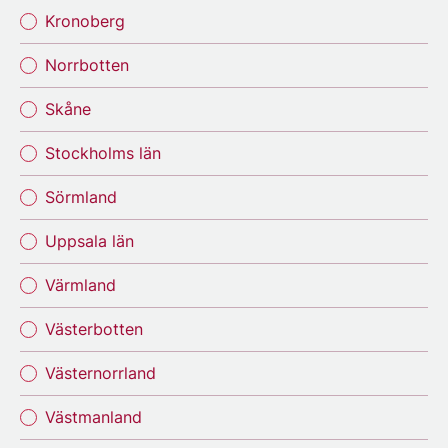
Kronoberg
Norrbotten
Skåne
Stockholms län
Sörmland
Uppsala län
Värmland
Västerbotten
Västernorrland
Västmanland