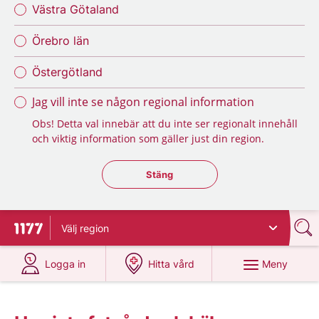
Västra Götaland
Örebro län
Östergötland
Jag vill inte se någon regional information
Obs! Detta val innebär att du inte ser regionalt innehåll
och viktig information som gäller just din region.
Stäng regionsväljaren
Stäng
Välj
region
Till startsidan för 1177
på 1177.se
på 1177.se
Meny
Logga in
Hitta vård