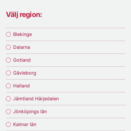
Välj region:
Blekinge
Dalarna
Gotland
Gävleborg
Halland
Jämtland Härjedalen
Jönköpings län
Kalmar län