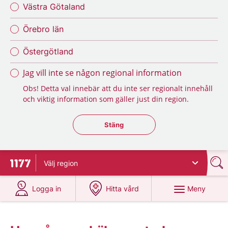
Västra Götaland
Örebro län
Östergötland
Jag vill inte se någon regional information
Obs! Detta val innebär att du inte ser regionalt innehåll
och viktig information som gäller just din region.
Stäng regionsväljaren
Stäng
Välj
region
Till startsidan för 1177
på 1177.se
på 1177.se
Meny
Logga in
Hitta vård