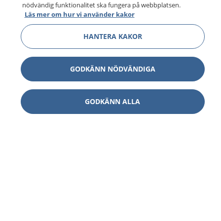
nödvändig funktionalitet ska fungera på webbplatsen.
Läs mer om hur vi använder kakor
HANTERA KAKOR
GODKÄNN NÖDVÄNDIGA
GODKÄNN ALLA
1177
–
tryggt om din hälsa och vård
På 1177.se får du råd om hälsa och information om
sjukdomar och vilka mottagningar du kan kontakta.
Logga in för att läsa din journal och göra dina
vårdärenden. Ring telefonnummer 1177 för
sjukvårdsrådgivning dygnet runt.