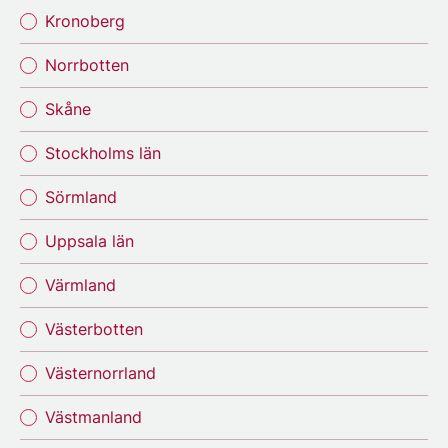
Kronoberg
Norrbotten
Skåne
Stockholms län
Sörmland
Uppsala län
Värmland
Västerbotten
Västernorrland
Västmanland