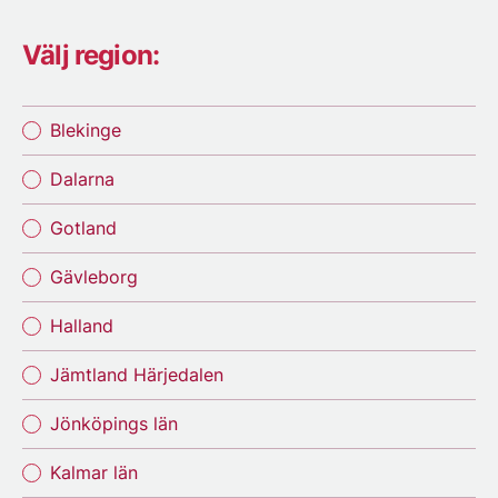
Välj region:
Blekinge
Dalarna
Gotland
Gävleborg
Halland
Jämtland Härjedalen
Jönköpings län
Kalmar län