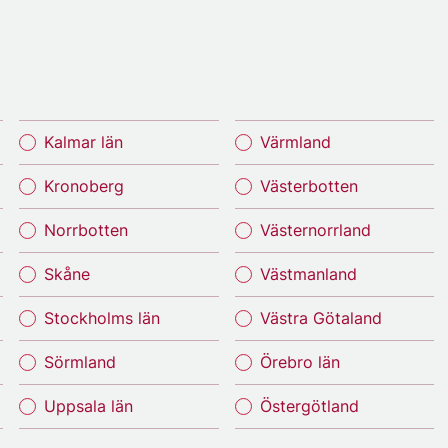
Kalmar län
Värmland
Kronoberg
Västerbotten
Norrbotten
Västernorrland
Skåne
Västmanland
Stockholms län
Västra Götaland
Sörmland
Örebro län
Uppsala län
Östergötland