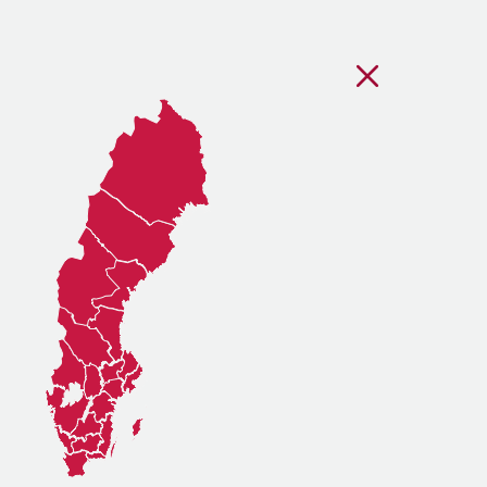
Stäng regionsvälj