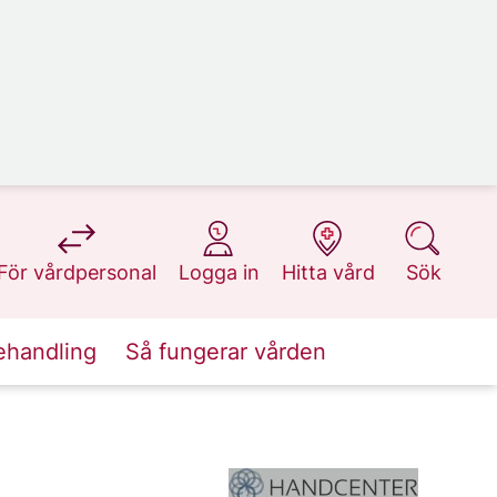
på 1177.se
på 1177.se
på 1177.se
på 1177.se
För vårdpersonal
Logga in
Hitta vård
Sök
ehandling
Så fungerar vården