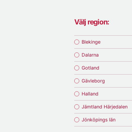
Välj region:
Blekinge
Dalarna
Gotland
Gävleborg
Halland
Jämtland Härjedalen
Jönköpings län