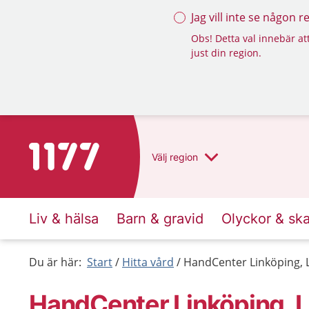
Jag vill inte se någon 
Obs! Detta val innebär att
just din region.
Till startsidan för 1177
Välj
region
Liv & hälsa
Barn & gravid
Olyckor & sk
Du är här:
Start
Hitta vård
HandCenter Linköping, 
HandCenter Linköping, L