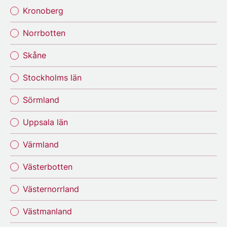
Kronoberg
Norrbotten
Skåne
Stockholms län
Sörmland
Uppsala län
Värmland
Västerbotten
Västernorrland
Västmanland