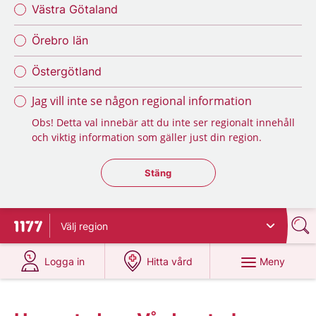
Västra Götaland
Örebro län
Östergötland
Jag vill inte se någon regional information
Obs! Detta val innebär att du inte ser regionalt innehåll
och viktig information som gäller just din region.
Stäng regionsväljaren
Stäng
Välj
region
Till startsidan för 1177
på 1177.se
på 1177.se
Meny
Logga in
Hitta vård