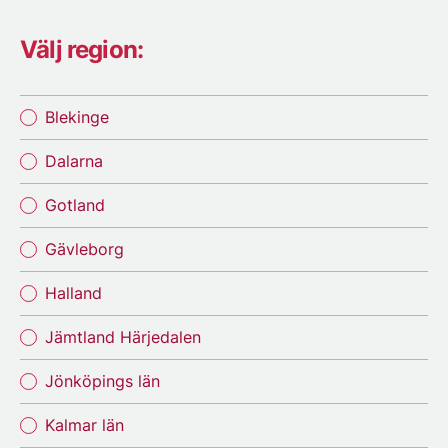
Välj region:
Blekinge
Dalarna
Gotland
Gävleborg
Halland
Jämtland Härjedalen
Jönköpings län
Kalmar län