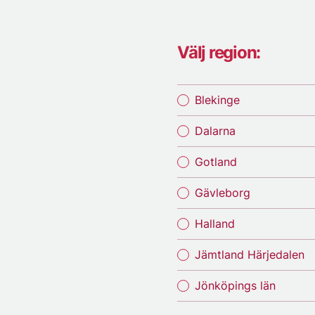
Välj region:
Blekinge
Dalarna
Gotland
Gävleborg
Halland
Jämtland Härjedalen
Jönköpings län