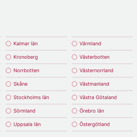
Kalmar län
Värmland
Kronoberg
Västerbotten
Norrbotten
Västernorrland
Skåne
Västmanland
Stockholms län
Västra Götaland
Sörmland
Örebro län
Uppsala län
Östergötland