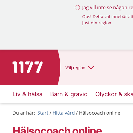
Jag vill inte se någon 
Obs! Detta val innebär att
just din region.
Till startsidan för 1177
Välj
region
Liv & hälsa
Barn & gravid
Olyckor & sk
Du är här:
Start
Hitta vård
Hälsocoach online
Hälsocoach online