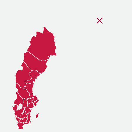
Stäng regionsvälj