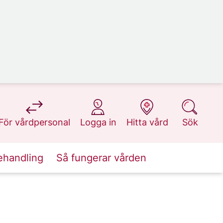
på 1177.se
på 1177.se
på 1177.se
på 1177.se
För vårdpersonal
Logga in
Hitta vård
Sök
ehandling
Så fungerar vården