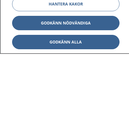
HANTERA KAKOR
GODKÄNN NÖDVÄNDIGA
GODKÄNN ALLA
1177
–
tryggt om din hälsa och vård
På 1177.se får du råd om hälsa och information om
sjukdomar och vilka mottagningar du kan kontakta.
Logga in för att läsa din journal och göra dina