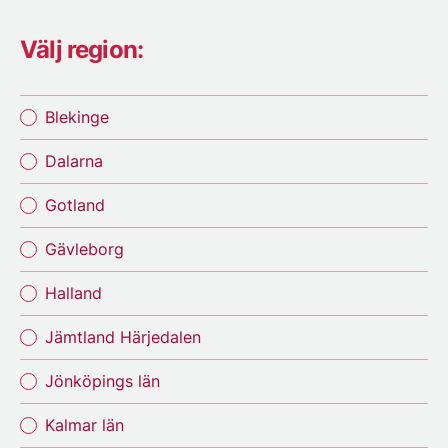
Välj region:
Blekinge
Dalarna
Gotland
Gävleborg
Halland
Jämtland Härjedalen
Jönköpings län
Kalmar län