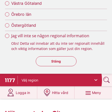
Västra Götaland
Örebro län
Östergötland
Jag vill inte se någon regional information
Obs! Detta val innebär att du inte ser regionalt innehåll
och viktig information som gäller just din region.
Stäng regionsväljaren
Stäng
Välj
region
Till startsidan för 1177
på 1177.se
på 1177.se
Meny
Logga in
Hitta vård