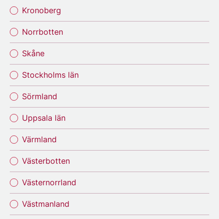
Kronoberg
Norrbotten
Skåne
Stockholms län
Sörmland
Uppsala län
Värmland
Västerbotten
Västernorrland
Västmanland