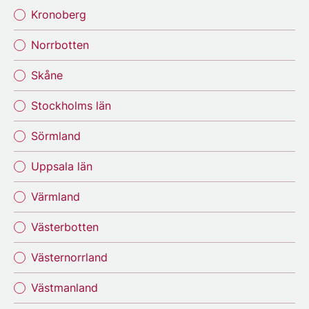
Kronoberg
Norrbotten
Skåne
Stockholms län
Sörmland
Uppsala län
Värmland
Västerbotten
Västernorrland
Västmanland