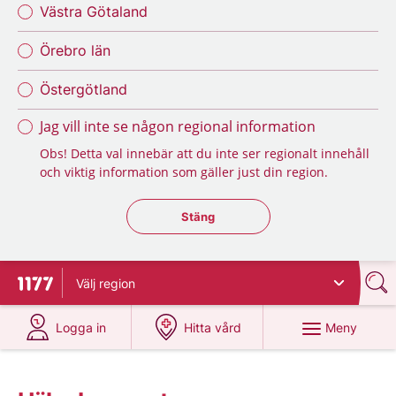
Västra Götaland
Örebro län
Östergötland
Jag vill inte se någon regional information
Obs! Detta val innebär att du inte ser regionalt innehåll
och viktig information som gäller just din region.
Stäng regionsväljaren
Stäng
Välj
region
Till startsidan för 1177
på 1177.se
på 1177.se
Meny
Logga in
Hitta vård