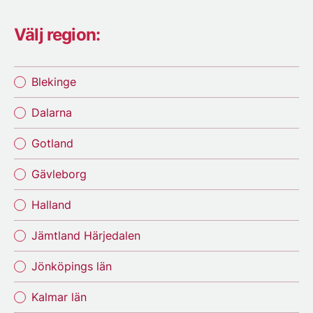
Välj region:
Blekinge
Dalarna
Gotland
Gävleborg
Halland
Jämtland Härjedalen
Jönköpings län
Kalmar län