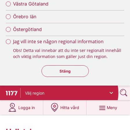
Västra Götaland
Örebro län
Östergötland
Jag vill inte se någon regional information
Obs! Detta val innebär att du inte ser regionalt innehåll
och viktig information som gäller just din region.
Stäng regionsväljaren
Stäng
Välj
region
Till startsidan för 1177
på 1177.se
på 1177.se
Meny
Logga in
Hitta vård