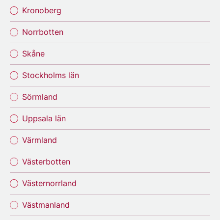
Kronoberg
Norrbotten
Skåne
Stockholms län
Sörmland
Uppsala län
Värmland
Västerbotten
Västernorrland
Västmanland