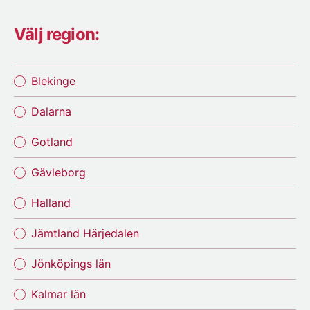
Välj region:
Blekinge
Dalarna
Gotland
Gävleborg
Halland
Jämtland Härjedalen
Jönköpings län
Kalmar län