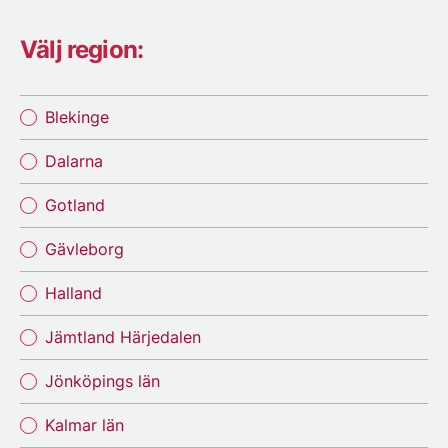
Välj region:
Blekinge
Dalarna
Gotland
Gävleborg
Halland
Jämtland Härjedalen
Jönköpings län
Kalmar län