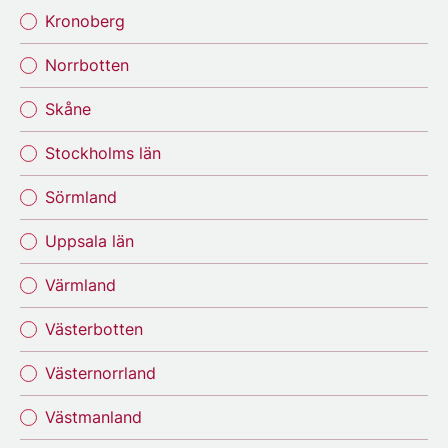
Kronoberg
Norrbotten
Skåne
Stockholms län
Sörmland
Uppsala län
Värmland
Västerbotten
Västernorrland
Västmanland