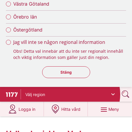
Västra Götaland
Örebro län
Östergötland
Jag vill inte se någon regional information
Obs! Detta val innebär att du inte ser regionalt innehåll
och viktig information som gäller just din region.
Stäng regionsväljaren
Stäng
Välj
region
Till startsidan för 1177
på 1177.se
på 1177.se
Meny
Logga in
Hitta vård