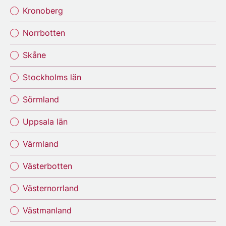
Kronoberg
Norrbotten
Skåne
Stockholms län
Sörmland
Uppsala län
Värmland
Västerbotten
Västernorrland
Västmanland