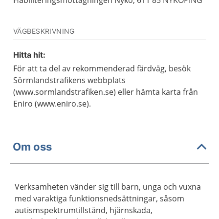
Habiliteringsmottagningen Nykö, 611 85 NYKÖPING
VÄGBESKRIVNING
Hitta hit:
För att ta del av rekommenderad färdväg, besök
Sörmlandstrafikens webbplats
(www.sormlandstrafiken.se) eller hämta karta från
Eniro (www.eniro.se).
Om oss
Verksamheten vänder sig till barn, unga och vuxna
med varaktiga funktionsnedsättningar, såsom
autismspektrumtillstånd, hjärnskada,