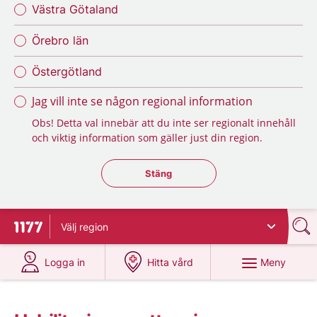
Västra Götaland
Örebro län
Östergötland
Jag vill inte se någon regional information
Obs! Detta val innebär att du inte ser regionalt innehåll
och viktig information som gäller just din region.
Stäng regionsväljaren
Stäng
Välj
region
Till startsidan för 1177
på 1177.se
på 1177.se
Meny
Logga in
Hitta vård