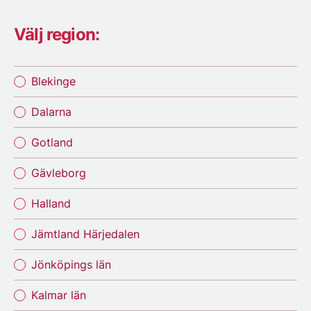
Välj region:
Blekinge
Dalarna
Gotland
Gävleborg
Halland
Jämtland Härjedalen
Jönköpings län
Kalmar län