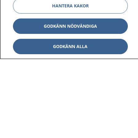
HANTERA KAKOR
GODKÄNN NÖDVÄNDIGA
GODKÄNN ALLA
1177
–
tryggt om din hälsa och vård
På 1177.se får du råd om hälsa och information om
sjukdomar och vilka mottagningar du kan kontakta.
Logga in för att läsa din journal och göra dina
vårdärenden. Ring telefonnummer 1177 för
sjukvårdsrådgivning dygnet runt.
1177 ger dig råd när du vill må bättre.