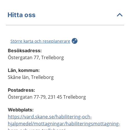
Hitta oss
Större karta och reseplanerare
Besöksadress:
Östergatan 77, Trelleborg
Län, kommun:
Skåne län, Trelleborg
Postadress:
Östergatan 77-79, 231 45 Trelleborg
Webbplats:
https://vard.skane.se/habilitering-och-
hjalpmedel/mottagningar/habiliteringsmottagning-