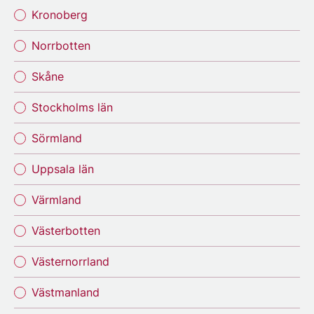
Kronoberg
Norrbotten
Skåne
Stockholms län
Sörmland
Uppsala län
Värmland
Västerbotten
Västernorrland
Västmanland