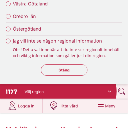
Västra Götaland
Örebro län
Östergötland
Jag vill inte se någon regional information
Obs! Detta val innebär att du inte ser regionalt innehåll
och viktig information som gäller just din region.
Stäng regionsväljaren
Stäng
Välj
region
Till startsidan för 1177
på 1177.se
på 1177.se
Meny
Logga in
Hitta vård