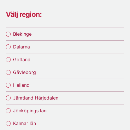
Välj region:
Blekinge
Dalarna
Gotland
Gävleborg
Halland
Jämtland Härjedalen
Jönköpings län
Kalmar län