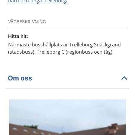
barn-och-unga-trelleborg/
VÄGBESKRIVNING
Hitta hit:
Närmaste busshållplats är Trelleborg Snäckgränd
(stadsbuss). Trelleborg C (regionbuss och tåg).
Om oss