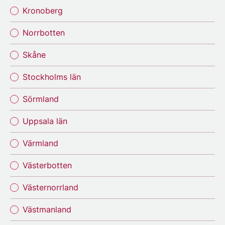
Kronoberg
Norrbotten
Skåne
Stockholms län
Sörmland
Uppsala län
Värmland
Västerbotten
Västernorrland
Västmanland