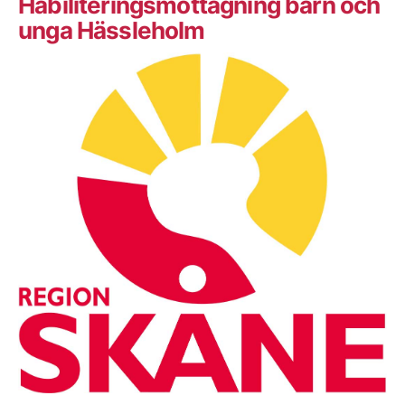
Habiliteringsmottagning barn och
unga Hässleholm