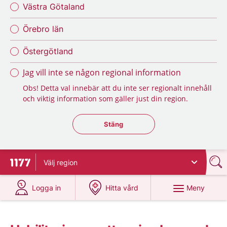
Västra Götaland
Örebro län
Östergötland
Jag vill inte se någon regional information
Obs! Detta val innebär att du inte ser regionalt innehåll
och viktig information som gäller just din region.
Stäng regionsväljaren
Stäng
Välj
region
Till startsidan för 1177
på 1177.se
på 1177.se
Meny
Logga in
Hitta vård