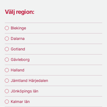
Välj region:
Blekinge
Dalarna
Gotland
Gävleborg
Halland
Jämtland Härjedalen
Jönköpings län
Kalmar län