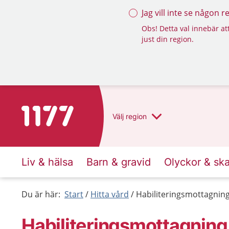
Jag vill inte se någon 
Obs! Detta val innebär att
just din region.
Till startsidan för 1177
Välj
region
Liv & hälsa
Barn & gravid
Olyckor & sk
Du är här:
Start
Hitta vård
Habiliteringsmottagning
Habiliteringsmottagning