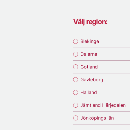
Välj region:
Blekinge
Dalarna
Gotland
Gävleborg
Halland
Jämtland Härjedalen
Jönköpings län