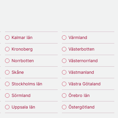
Kalmar län
Värmland
Kronoberg
Västerbotten
Norrbotten
Västernorrland
Skåne
Västmanland
Stockholms län
Västra Götaland
Sörmland
Örebro län
Uppsala län
Östergötland