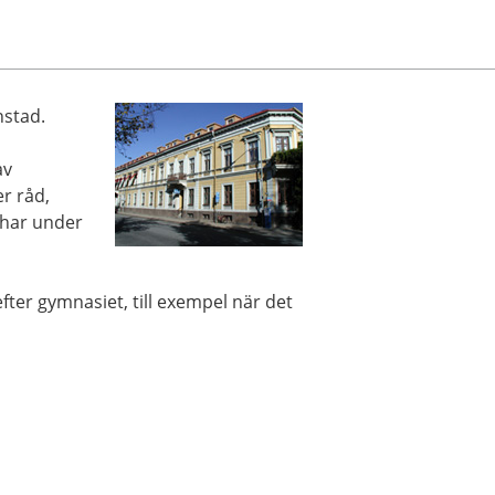
nstad.
av
er råd,
 har under
efter gymnasiet, till exempel när det