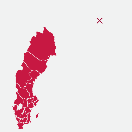
Stäng regionsvälj