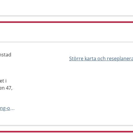
nstad
Större karta och reseplaner
et i
en 47,
https://vard.skane.se/habilitering-och-hjalpmedel/mottagningar/habiliteringsmottagning-riksgymnasiet-kristianstad/