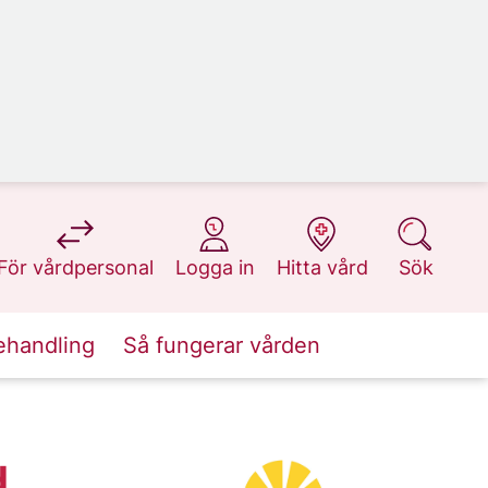
på 1177.se
på 1177.se
på 1177.se
på 1177.se
För vårdpersonal
Logga in
Hitta vård
Sök
ehandling
Så fungerar vården
d