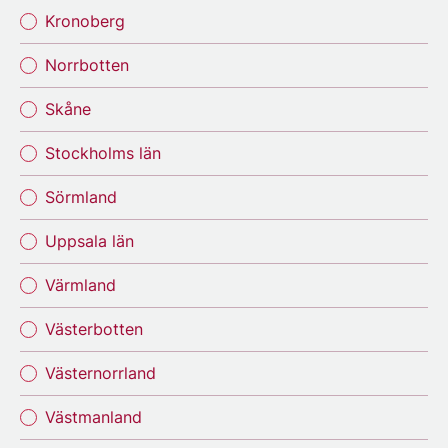
Kronoberg
Norrbotten
Skåne
Stockholms län
Sörmland
Uppsala län
Värmland
Västerbotten
Västernorrland
Västmanland