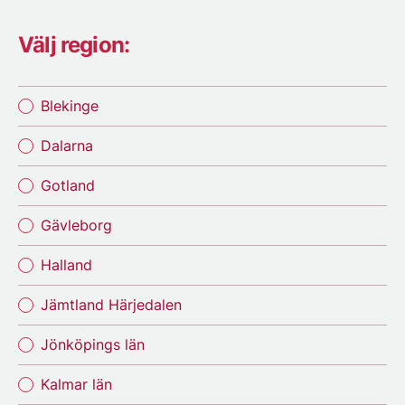
Välj region:
Blekinge
Dalarna
Gotland
Gävleborg
Halland
Jämtland Härjedalen
Jönköpings län
Kalmar län