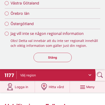
Västra Götaland
Örebro län
Östergötland
Jag vill inte se någon regional information
Obs! Detta val innebär att du inte ser regionalt innehåll
och viktig information som gäller just din region.
Stäng regionsväljaren
Stäng
Välj
region
Till startsidan för 1177
på 1177.se
på 1177.se
Meny
Logga in
Hitta vård