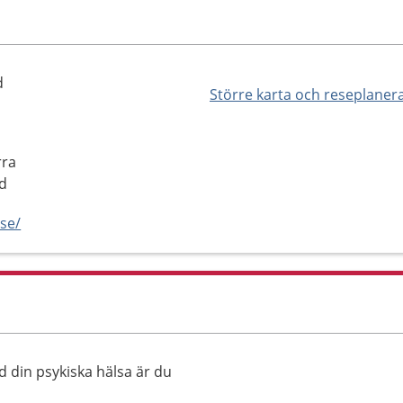
d
Större karta och reseplaner
rra
ed
.se/
d din psykiska hälsa är du