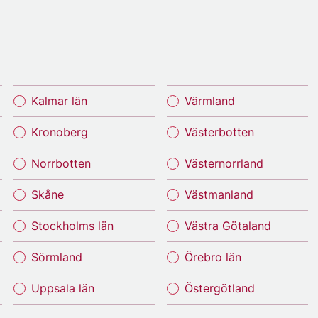
Kalmar län
Värmland
Kronoberg
Västerbotten
Norrbotten
Västernorrland
Skåne
Västmanland
Stockholms län
Västra Götaland
Sörmland
Örebro län
Uppsala län
Östergötland