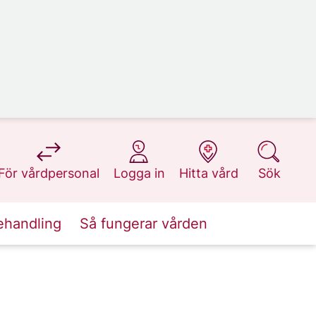
på 1177.se
på 1177.se
på 1177.se
på 1177.se
För vårdpersonal
Logga in
Hitta vård
Sök
ehandling
Så fungerar vården