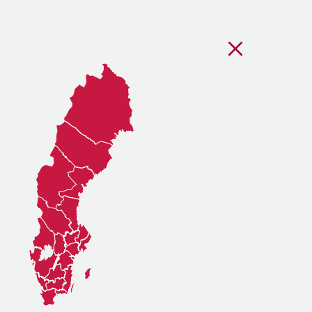
Stäng regionsvälj