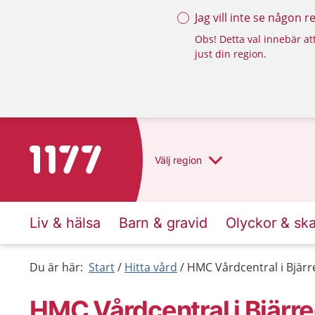
Jag vill inte se någon 
Obs! Detta val innebär att
just din region.
Till startsidan för 1177
Välj
region
Liv & hälsa
Barn & gravid
Olyckor & sk
Du är här:
Start
Hitta vård
HMC Vårdcentral i Bjärr
HMC Vårdcentral i Bjärr