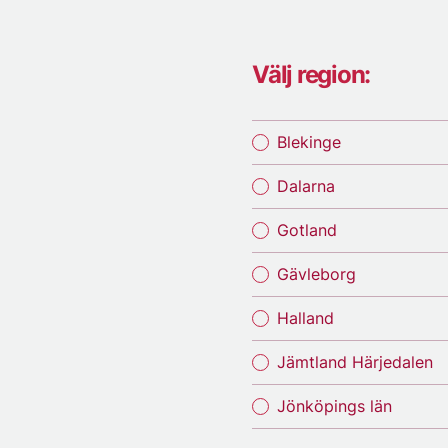
Välj region:
Blekinge
Dalarna
Gotland
Gävleborg
Halland
Jämtland Härjedalen
Jönköpings län