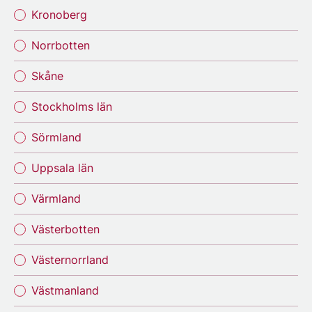
Kronoberg
Norrbotten
Skåne
Stockholms län
Sörmland
Uppsala län
Värmland
Västerbotten
Västernorrland
Västmanland