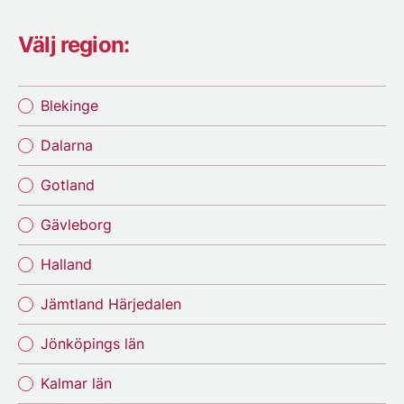
Välj region:
Blekinge
Dalarna
Gotland
Gävleborg
Halland
Jämtland Härjedalen
Jönköpings län
Kalmar län