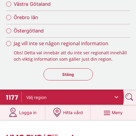
Västra Götaland
Örebro län
Östergötland
Jag vill inte se någon regional information
Obs! Detta val innebär att du inte ser regionalt innehåll
och viktig information som gäller just din region.
Stäng regionsväljaren
Stäng
Välj
region
Till startsidan för 1177
på 1177.se
på 1177.se
Meny
Logga in
Hitta vård