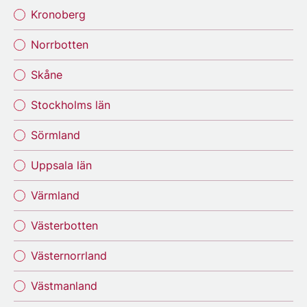
Kronoberg
Norrbotten
Skåne
Stockholms län
Sörmland
Uppsala län
Värmland
Västerbotten
Västernorrland
Västmanland