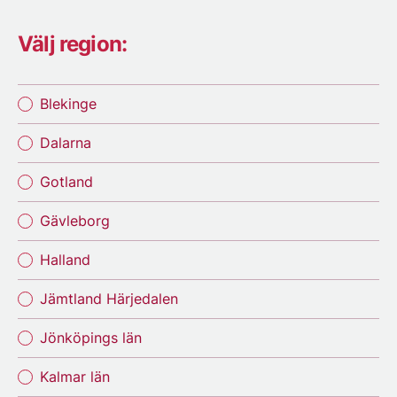
Välj region:
Blekinge
Dalarna
Gotland
Gävleborg
Halland
Jämtland Härjedalen
Jönköpings län
Kalmar län